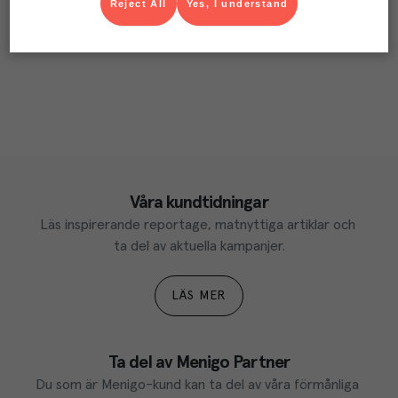
Reject All
Yes, I understand
Våra kundtidningar
Läs inspirerande reportage, matnyttiga artiklar och 
ta del av aktuella kampanjer.
LÄS MER
Ta del av Menigo Partner
Du som är Menigo-kund kan ta del av våra förmånliga 