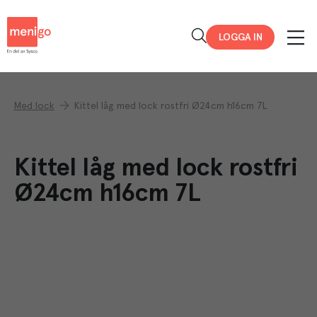
Menigo
LOGGA IN
Med lock
Kittel låg med lock rostfri Ø24cm h16cm 7L
Kittel låg med lock rostfri
Ø24cm h16cm 7L