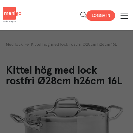
Menigo
LOGGA IN
Med lock
Kittel hög med lock rostfri Ø28cm h26cm 16L
Kittel hög med lock
rostfri Ø28cm h26cm 16L