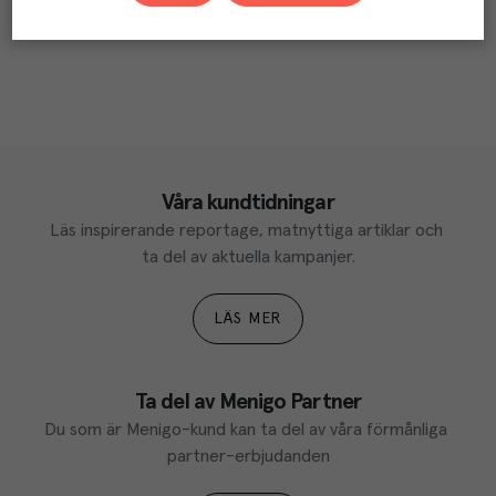
Våra kundtidningar
Läs inspirerande reportage, matnyttiga artiklar och 
ta del av aktuella kampanjer.
LÄS MER
Ta del av Menigo Partner
Du som är Menigo-kund kan ta del av våra förmånliga 
partner-erbjudanden