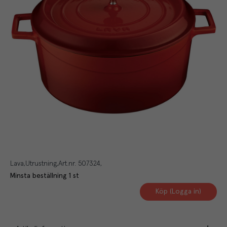
Lava
Utrustning
Art.nr.
507324
Minsta beställning
1
st
Köp (Logga in)