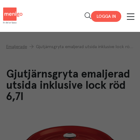
Menigo
LOGGA IN
Emaljerade
Gjutjärnsgryta emaljerad utsida inklusive lock röd 6,7l
Gjutjärnsgryta emaljerad
utsida inklusive lock röd
6,7l