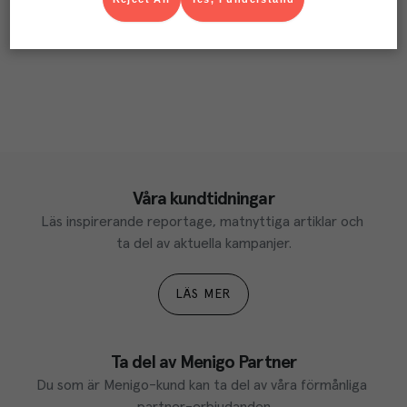
Våra kundtidningar
Läs inspirerande reportage, matnyttiga artiklar och 
ta del av aktuella kampanjer.
LÄS MER
Ta del av Menigo Partner
Du som är Menigo-kund kan ta del av våra förmånliga 
partner-erbjudanden