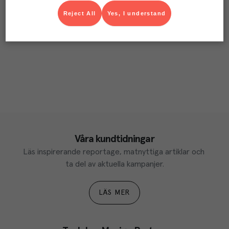
Reject All
Yes, I understand
Våra kundtidningar
Läs inspirerande reportage, matnyttiga artiklar och 
ta del av aktuella kampanjer.
LÄS MER