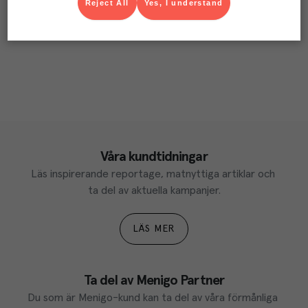
Reject All
Yes, I understand
Våra kundtidningar
Läs inspirerande reportage, matnyttiga artiklar och 
ta del av aktuella kampanjer.
LÄS MER
Ta del av Menigo Partner
Du som är Menigo-kund kan ta del av våra förmånliga 