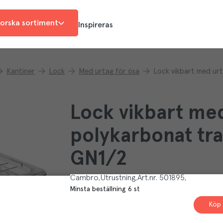
orska sortiment
Inspireras
Kantiner
Lock
Med urtag för ösa
Lock vikbart med
polykarbonat tr
GN1/2
Cambro
Utrustning
Art.nr.
501895
Minsta beställning
6
st
Köp 