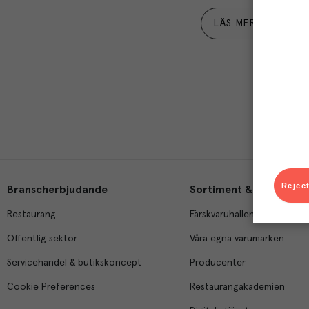
LÄS MER
Reject
Branscherbjudande
Sortiment & tjänster
Restaurang
Färskvaruhallen
Offentlig sektor
Våra egna varumärken
Servicehandel & butikskoncept
Producenter
Cookie Preferences
Restaurangakademien