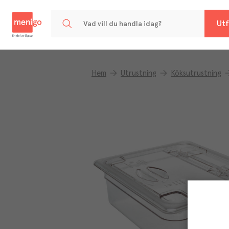
Menigo
Utf
Hem
Utrustning
Köksutrustning