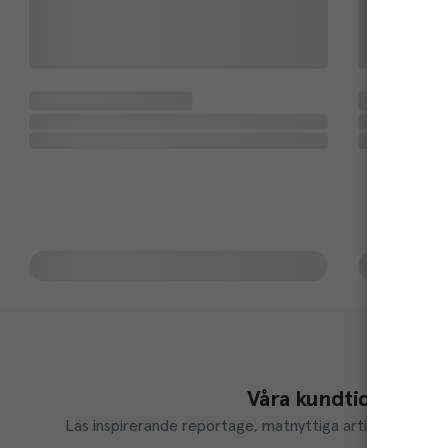
Våra kundtidningar
Läs inspirerande reportage, matnyttiga artiklar och ta d