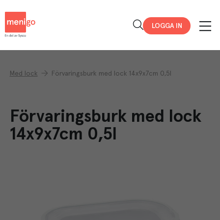
Menigo
LOGGA IN
Med lock
Förvaringsburk med lock 14x9x7cm 0,5l
Förvaringsburk med lock
14x9x7cm 0,5l