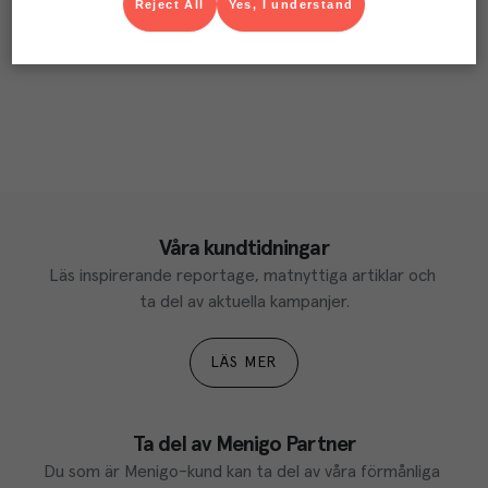
Reject All
Yes, I understand
Våra kundtidningar
Läs inspirerande reportage, matnyttiga artiklar och 
ta del av aktuella kampanjer.
LÄS MER
Ta del av Menigo Partner
Du som är Menigo-kund kan ta del av våra förmånliga 