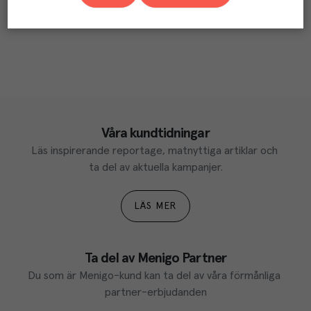
Våra kundtidningar
Läs inspirerande reportage, matnyttiga artiklar och 
ta del av aktuella kampanjer.
LÄS MER
Ta del av Menigo Partner
Du som är Menigo-kund kan ta del av våra förmånliga 
partner-erbjudanden