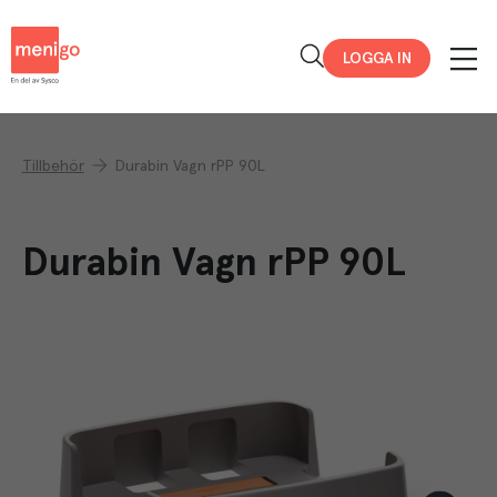
Menigo
LOGGA IN
Tillbehör
Durabin Vagn rPP 90L
Durabin Vagn rPP 90L