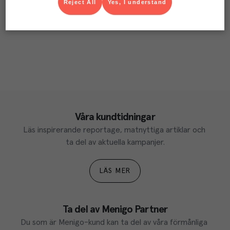
Reject All
Yes, I understand
Våra kundtidningar
Läs inspirerande reportage, matnyttiga artiklar och 
ta del av aktuella kampanjer.
LÄS MER
Ta del av Menigo Partner
Du som är Menigo-kund kan ta del av våra förmånliga 