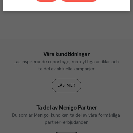
Våra kundtidningar
Läs inspirerande reportage, matnyttiga artiklar och 
ta del av aktuella kampanjer.
LÄS MER
Ta del av Menigo Partner
Du som är Menigo-kund kan ta del av våra förmånliga 
partner-erbjudanden