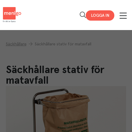
Menigo
LOGGA IN
Säckhållare
Säckhållare stativ för matavfall
Säckhållare stativ för
matavfall