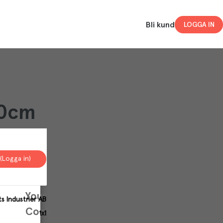
Bli kund
LOGGA IN
40cm
(Logga in)
Your
s Industrier AB
Cookies
1x1