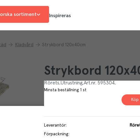
orska sortiment
Inspireras
täd
Klädvård
Strykbord 120x40cm
Strykbord 120x
Rörets
Utrustning
Art.nr.
595304
Minsta beställning
1
st
Köp 
Leverantör
:
Röret
Förpackning
: