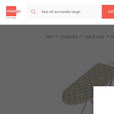
Menigo
Utf
Hem
Utrustning
Disk & städ
S