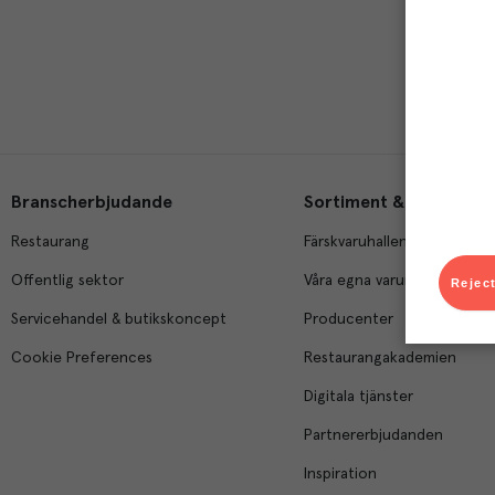
Branscherbjudande
Sortiment & tjänster
Restaurang
Färskvaruhallen
Offentlig sektor
Våra egna varumärken
Reject
Servicehandel & butikskoncept
Producenter
Cookie Preferences
Restaurangakademien
Digitala tjänster
Partnererbjudanden
Inspiration