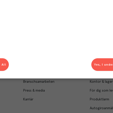
Om Menigo
Kontakt & s
Företagsfakta
Bli kund
Företagsledning
Kundservice
 All
Yes, I unde
Hållbarhet
Säljavdelning
Branschsamarbeten
Kontor & lager
Press & media
För dig som le
Karriär
Produktlarm
Autogiroanmä