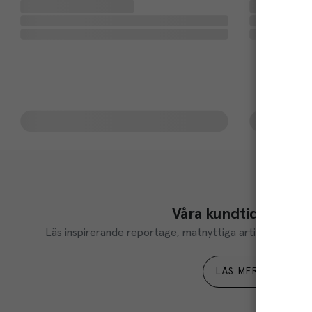
Våra kundtidningar
Läs inspirerande reportage, matnyttiga artiklar och ta d
LÄS MER