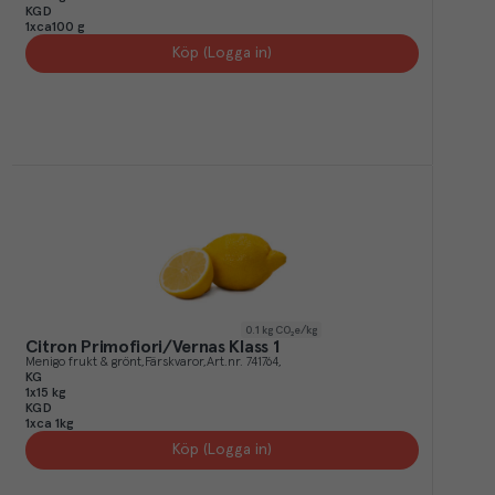
KGD
1xca100 g
Köp (Logga in)
0.1
kg CO₂e/kg
Citron Primofiori/Vernas Klass 1
Menigo frukt & grönt
Färskvaror
Art.nr.
741764
KG
1x15 kg
KGD
1xca 1kg
Köp (Logga in)