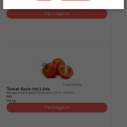
ST
1x1 st
Köp (Logga in)
1.6
kg CO₂e/kg
Tomat Basic Hel Låda
Menigo frukt & grönt
Färskvaror
Art.nr.
303241
FRP
1x6 kg
Köp (Logga in)