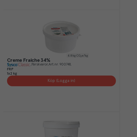
4.8
kg CO₂e/kg
Creme Fraiche 34%
Färskvaror
Art.nr.
900748
FRP
1x2 kg
Köp (Logga in)