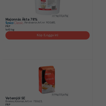
2.7
kg CO₂e/kg
Majonnäs Äkta 78%
Färskvaror
Art.nr.
900685
FRP
1x10 kg
Köp (Logga in)
0.9
kg CO₂e/kg
Vetemjöl SE
Brakes
Kolonial
Art.nr.
730623
FRP