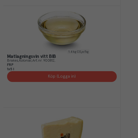
1.4
kg CO₂e/kg
Matlagningsvin vitt BIB
Brakes
Kolonial
Art.nr.
900812
FRP
1x5 l
Köp (Logga in)