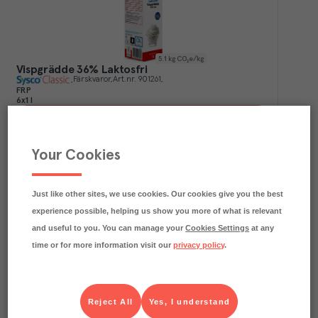
5.1
kg CO₂e/kg
Vispgrädde 36% Laktosfri
Färskvaror
Art.nr.
901261
FRP
6x1 l
Köp (Logga in)
Your Cookies
Just like other sites, we use cookies. Our cookies give you the best
experience possible, helping us show you more of what is relevant
and useful to you. You can manage your
Cookies Settings
at any
time or for more information visit our
privacy policy
.
0.3
kg CO₂e/kg
Reject All
Yes, I understand
Romansallat Sverige
Menigo frukt & grönt
Färskvaror
Art.nr.
302237