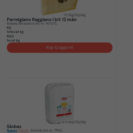
17.9
kg CO₂e/kg
Parmigiano Reggiano i bit 12 mån
Brakes
Färskvaror
Art.nr.
901073
KG
1x5xca1 kg
KGD
1xca1 kg
Köp (Logga in)
5.4
kg CO₂e/kg
Såsbas
Kolonial
Art.nr.
719161