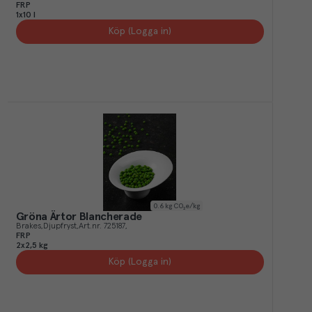
FRP
1x10 l
Köp (Logga in)
0.6
kg CO₂e/kg
Gröna Ärtor Blancherade
Brakes
Djupfryst
Art.nr.
725187
FRP
2x2,5 kg
Köp (Logga in)