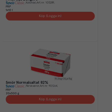
Kolonial
Art.nr.
105289
FRP
1x10 l
Köp (Logga in)
11.3
kg CO₂e/kg
Smör Normalsaltat 82%
Färskvaror
Art.nr.
901264
FRP
20x500 g
Köp (Logga in)