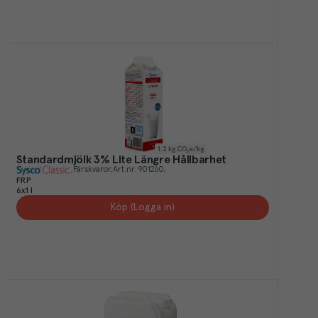
1.2
kg CO₂e/kg
Standardmjölk 3% Lite Längre Hållbarhet
Färskvaror
Art.nr.
901260
FRP
6x1 l
Köp (Logga in)