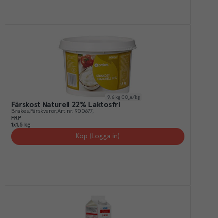
9.6
kg CO₂e/kg
Färskost Naturell 22% Laktosfri
Brakes
Färskvaror
Art.nr.
900677
FRP
1x1,5 kg
Köp (Logga in)