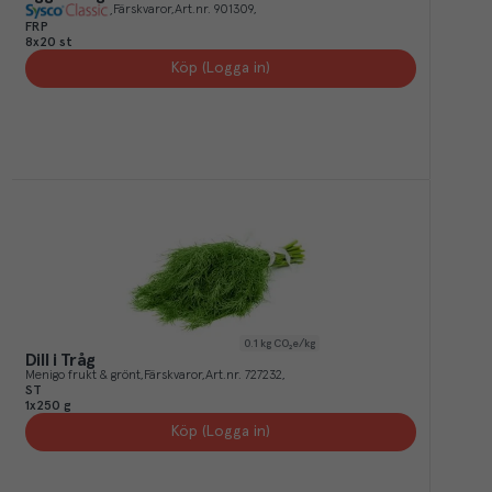
Färskvaror
Art.nr.
901309
FRP
8x20 st
Köp (Logga in)
0.1
kg CO₂e/kg
Dill i Tråg
Menigo frukt & grönt
Färskvaror
Art.nr.
727232
ST
1x250 g
Köp (Logga in)