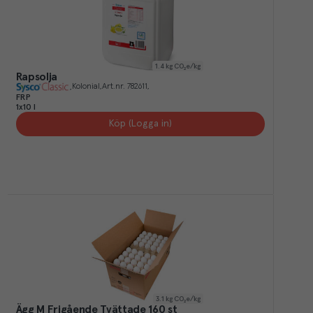
1.4
kg CO₂e/kg
Rapsolja
Kolonial
Art.nr.
782611
FRP
1x10 l
Köp (Logga in)
3.1
kg CO₂e/kg
Ägg M Frigående Tvättade 160 st