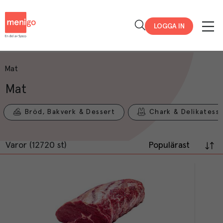
Menigo
LOGGA IN
Mat
Mat
Bröd, Bakverk & Dessert
Chark & Delikatess
Varor (12720 st)
Populärast