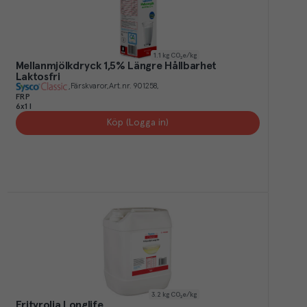
1.1
kg CO₂e/kg
Mellanmjölkdryck 1,5% Längre Hållbarhet
Laktosfri
Färskvaror
Art.nr.
901258
FRP
6x1 l
Köp (Logga in)
3.2
kg CO₂e/kg
Frityrolja Longlife