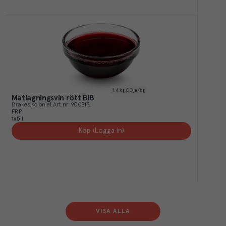
1.4
kg CO₂e/kg
Matlagningsvin rött BIB
Brakes
Kolonial
Art.nr.
900813
FRP
1x5 l
Köp (Logga in)
VISA ALLA