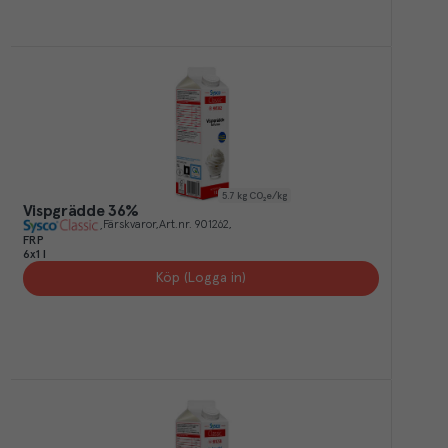
5.7
kg CO₂e/kg
Vispgrädde 36%
Färskvaror
Art.nr.
901262
FRP
6x1 l
Köp (Logga in)