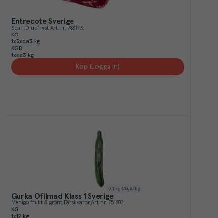
Entrecote Sverige
Scan
Djupfryst
Art.nr.
783173
KG
1x3xca3 kg
KGD
1xca3 kg
Köp (Logga in)
0.1
kg CO₂e/kg
Gurka Ofilmad Klass 1 Sverige
Menigo frukt & grönt
Färskvaror
Art.nr.
751882
KG
1x12 kg