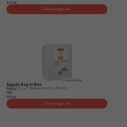
6x2 kg
Köp (Logga in)
5.4
kg CO₂e/kg
Äggula Bag in Box
Färskvaror
Art.nr.
900703
FRP
1x5 kg
Köp (Logga in)