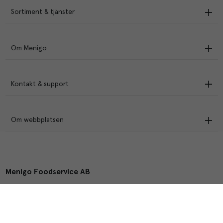
Sortiment & tjänster
Om Menigo
Kontakt & support
Om webbplatsen
Menigo Foodservice AB
Box 1120, 721 28 Västerås
© Menigo 2026
[
esales
]