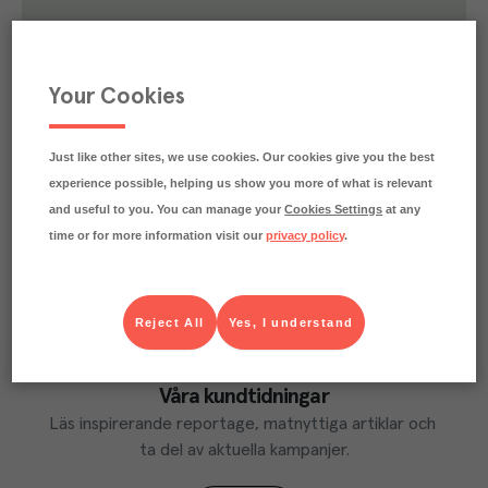
0.4
kg
Klimatavtryck
CO₂e/kg
Varje kilo av varan påverkar klimatet motsvarande
Your Cookies
utsläppen av 0.4 kg koldioxid.
Läs mer om hur vi beräknar klimatavtryck
Just like other sites, we use cookies. Our cookies give you the best
experience possible, helping us show you more of what is relevant
and useful to you. You can manage your
Cookies Settings
at any
time or for more information visit our
privacy policy
.
Reject All
Yes, I understand
Våra kundtidningar
Läs inspirerande reportage, matnyttiga artiklar och 
ta del av aktuella kampanjer.