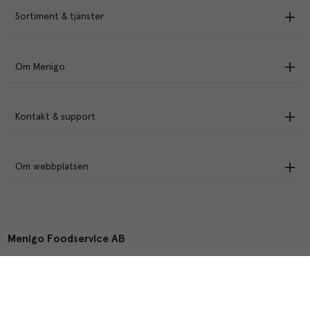
Sortiment & tjänster
Om Menigo
Kontakt & support
Om webbplatsen
Menigo Foodservice AB
Box 1120, 721 28 Västerås
© Menigo 2026
[
esales
]