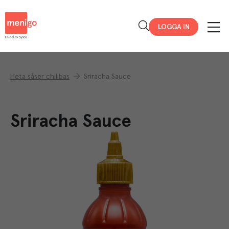
Menigo
LOGGA IN
Heta såser chilibas
Sriracha Sauce
Sriracha Sauce