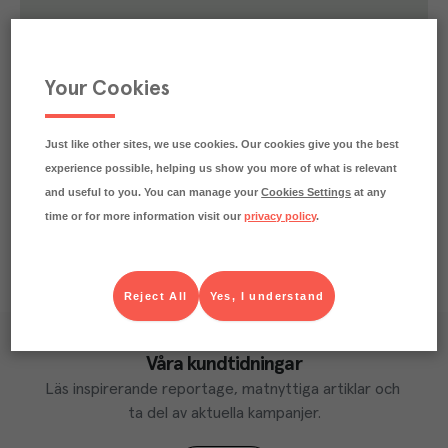
1.4
kg
Klimatavtryck
CO₂e/kg
Varje kilo av varan påverkar klimatet motsvarande
Your Cookies
utsläppen av 1.4 kg koldioxid.
Läs mer om hur vi beräknar klimatavtryck
Just like other sites, we use cookies. Our cookies give you the best
experience possible, helping us show you more of what is relevant
and useful to you. You can manage your
Cookies Settings
at any
time or for more information visit our
privacy policy
.
Reject All
Yes, I understand
Våra kundtidningar
Läs inspirerande reportage, matnyttiga artiklar och 
ta del av aktuella kampanjer.