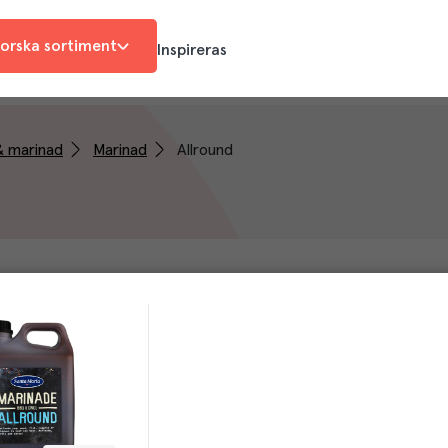
orska sortiment
Inspireras
& marinad
Marinad
Allround