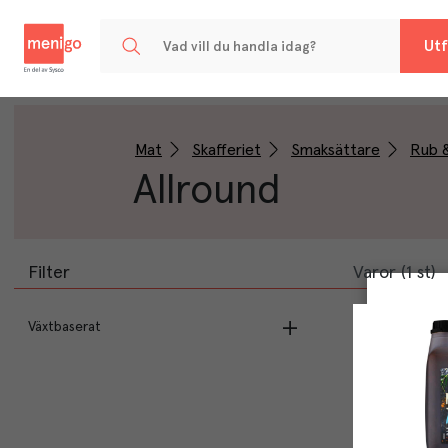
Menigo
Utf
Mat
Skafferiet
Smaksättare
Rub 
Allround
Filter
Varor (1 st)
Växtbaserat
Vegan
(
1
)
Vegetarisk
(
1
)