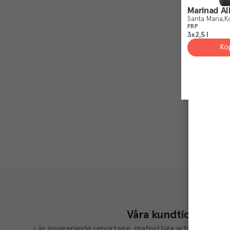
Marinad Al
Santa Maria
K
FRP
3x2,5 l
Kö
Våra kundtidningar
Läs inspirerande reportage, matnyttiga artiklar och ta d