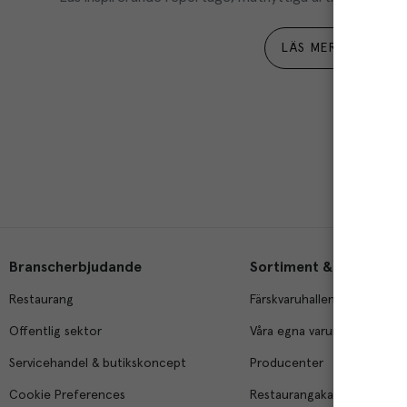
LÄS MER
Branscherbjudande
Sortiment & tjänster
Restaurang
Färskvaruhallen
Offentlig sektor
Våra egna varumärken
Servicehandel & butikskoncept
Producenter
Cookie Preferences
Restaurangakademien