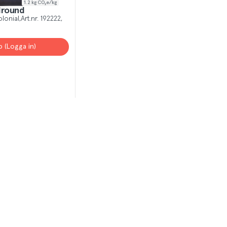
1.2
kg CO₂e/kg
lround
olonial
Art.nr.
192222
p (Logga in)
T
el av aktuella kampanjer.
Du som är Menigo-kun