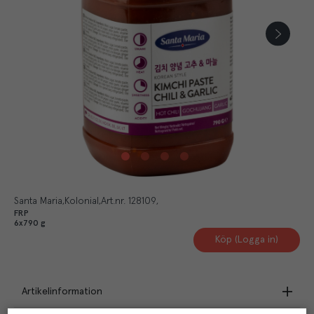
Santa Maria
Kolonial
Art.nr.
128109
FRP
6x790 g
Köp (Logga in)
Artikelinformation