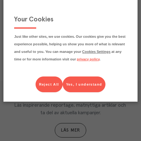
Beskrivning
Märkningar
Your Cookies
Näringsdeklaration
Just like other sites, we use cookies. Our cookies give you the best
experience possible, helping us show you more of what is relevant
and useful to you. You can manage your
Cookies Settings
at any
time or for more information visit our
privacy policy
.
Reject All
Yes, I understand
Våra kundtidningar
Läs inspirerande reportage, matnyttiga artiklar och 
ta del av aktuella kampanjer.
LÄS MER