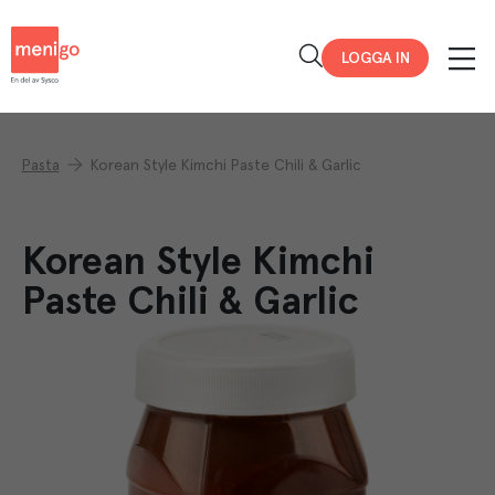
Menigo
LOGGA IN
Pasta
Korean Style Kimchi Paste Chili & Garlic
Korean Style Kimchi
Paste Chili & Garlic