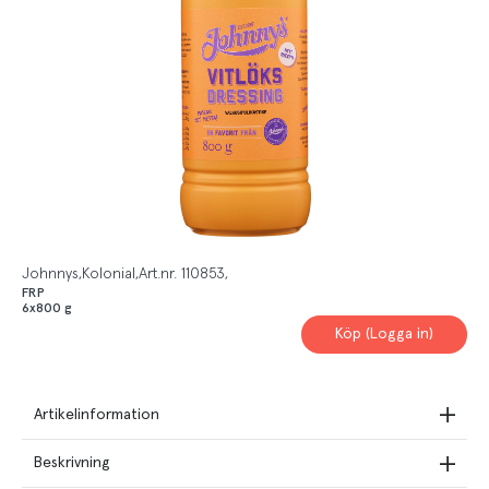
Johnnys
Kolonial
Art.nr.
110853
FRP
6x800 g
Köp (Logga in)
Artikelinformation
Beskrivning