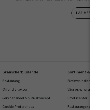
LÄS MER
Branscherbjudande
Sortiment & tjänster
Restaurang
Färskvaruhallen
Offentlig sektor
Våra egna varumärken
Servicehandel & butikskoncept
Producenter
Cookie Preferences
Restaurangakademien