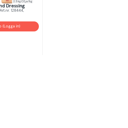
2.5
kg CO₂e/kg
nd Dressing
Art.nr.
128444
p (Logga in)
T
el av aktuella kampanjer.
Du som är Menigo-kun