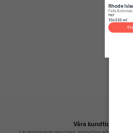
Rhode Isla
Felix
Kolonial
FRP
10x335 ml
Kö
Våra kundtidningar
Läs inspirerande reportage, matnyttiga artiklar och ta d