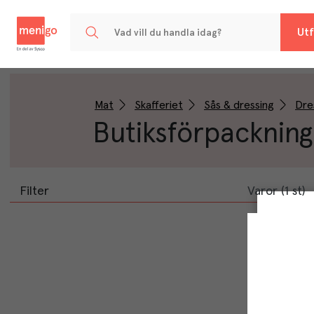
Menigo
Utf
Mat
Skafferiet
Sås & dressing
Dre
Butiksförpackning
Filter
Varor (1 st)