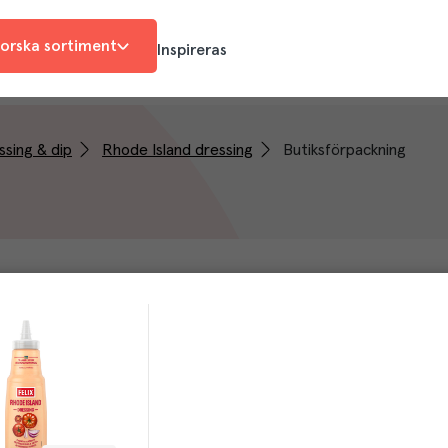
orska sortiment
Inspireras
ssing & dip
Rhode Island dressing
Butiksförpackning