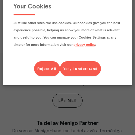
Your Cookies
Näringsdeklaration
Just like other sites, we use cookies. Our cookies give you the best
experience possible, helping us show you more of what is relevant
and useful to you. You can manage your
Cookies Settings
at any
time or for more information visit our
privacy policy
.
Våra kundtidningar
Reject All
Yes, I understand
Läs inspirerande reportage, matnyttiga artiklar och 
ta del av aktuella kampanjer.
LÄS MER
Ta del av Menigo Partner
Du som är Menigo-kund kan ta del av våra förmånliga 