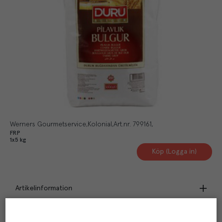
Werners Gourmetservice
Kolonial
Art.nr.
799161
FRP
1x5 kg
Köp (Logga in)
Artikelinformation
Beskrivning