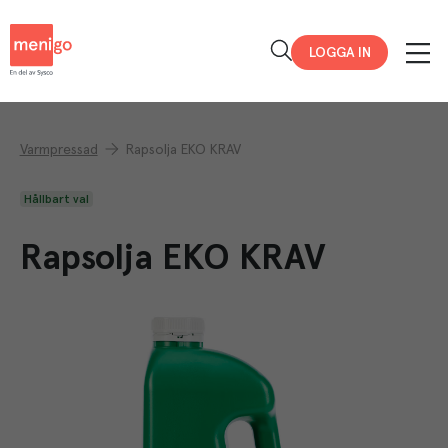
Menigo
LOGGA IN
Varmpressad
Rapsolja EKO KRAV
Hållbart val
Rapsolja EKO KRAV