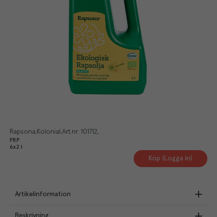
Rapsona
Kolonial
Art.nr.
101712
FRP
6x2 l
Köp (Logga in)
Artikelinformation
Beskrivning