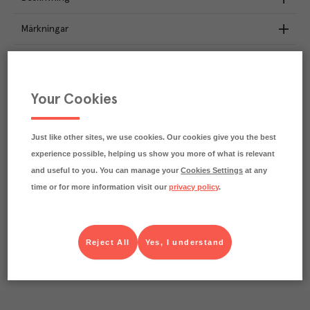
Märkningar
Näringsdeklaration
2.1
kg
Your Cookies
Klimatavtryck
CO₂e/kg
Varje kilo av varan påverkar klimatet motsvarande
utsläppen av 2.1 kg koldioxid.
Just like other sites, we use cookies. Our cookies give you the best
Läs mer om hur vi beräknar klimatavtryck
experience possible, helping us show you more of what is relevant
and useful to you. You can manage your
Cookies Settings
at any
time or for more information visit our
privacy policy
.
Reject All
Yes, I understand