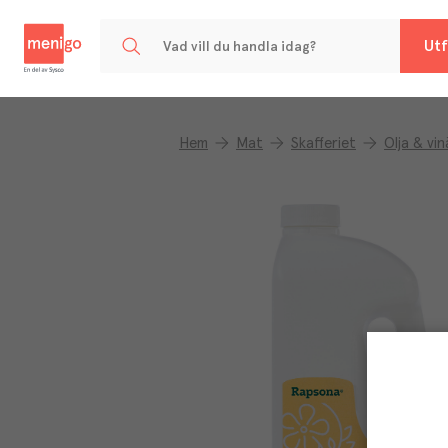
Menigo
Utf
Hem
Mat
Skafferiet
Olja & vi