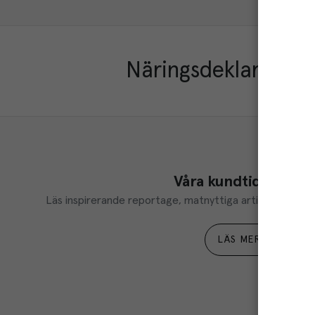
Näringsdeklaration
Våra kundtidningar
Läs inspirerande reportage, matnyttiga artiklar och ta d
LÄS MER