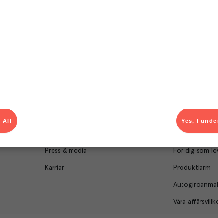
Om Menigo
Kontakt & s
Företagsfakta
Bli kund
Företagsledning
Kundservice
Hållbarhet
Säljavdelning
 All
Yes, I unde
Branschsamarbeten
Kontor & lager
Press & media
För dig som le
Karriär
Produktlarm
Autogiroanmä
Våra affärsvillk