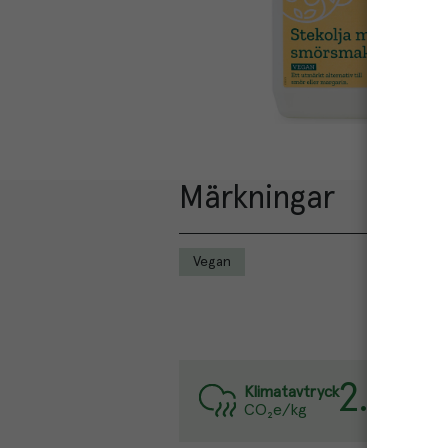
Märkningar
Vegan
2.1
kg
Varj
Klimatavtryck
CO₂e/kg
Läs 