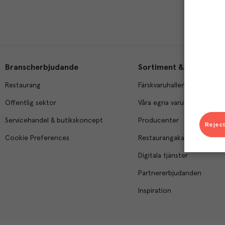
Branscherbjudande
Sortiment & tjänster
Restaurang
Färskvaruhallen
Offentlig sektor
Våra egna varumärken
Servicehandel & butikskoncept
Producenter
Reject
Cookie Preferences
Restaurangakademien
Digitala tjänster
Partnererbjudanden
Inspiration