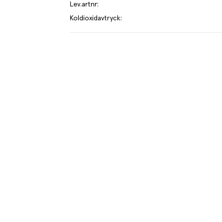
Lev.artnr
:
Koldioxidavtryck
:
e kilo av varan påverkar klimatet motsvarande utsläppen av 2.1 kg 
mer om hur vi beräknar klimatavtryck