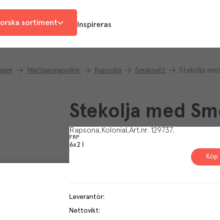
orska sortiment
Inspireras
näger
Matlagningsoljor
Rapsolja
Smaksatt
Stekolja me
Stekolja med S
Rapsona
Kolonial
Art.nr.
129737
FRP
6x2 l
Köp 
Leverantör
:
Nettovikt
: