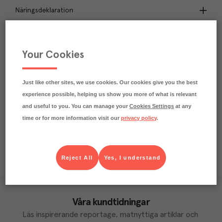
Näringsdeklaration
5.1
kg
Klimatavtryck
CO₂e/kg
Your Cookies
Varje kilo av varan påverkar klimatet motsvarande
utsläppen av 5.1 kg koldioxid.
Läs mer om hur vi beräknar klimatavtryck
Just like other sites, we use cookies. Our cookies give you the best
experience possible, helping us show you more of what is relevant
and useful to you. You can manage your
Cookies Settings
at any
time or for more information visit our
privacy policy
.
Reject All
Yes, I understand
Våra kundtidningar
Läs inspirerande reportage, matnyttiga artiklar och 