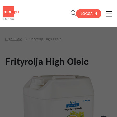
Menigo
LOGGA IN
High Oleic
Frityrolja High Oleic
Frityrolja High Oleic