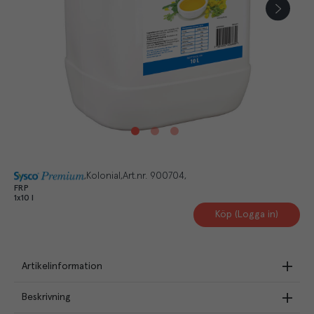
Kolonial
Art.nr.
900704
FRP
1x10 l
Köp (Logga in)
Artikelinformation
Beskrivning