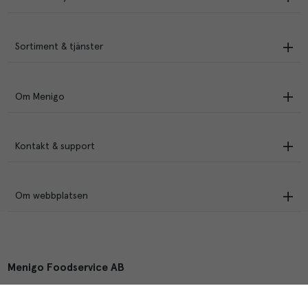
Sortiment & tjänster
Om Menigo
Kontakt & support
Om webbplatsen
Menigo Foodservice AB
Box 1120, 721 28 Västerås