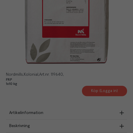
Nordmills
Kolonial
Art.nr.
119640
FRP
1x10 kg
Köp (Logga in)
Artikelinformation
Beskrivning