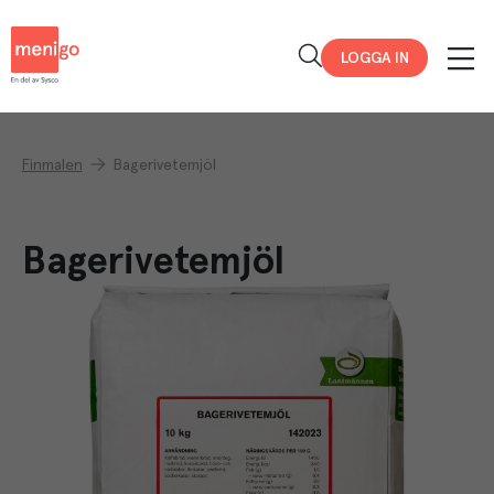
Menigo
LOGGA IN
Finmalen
Bagerivetemjöl
Bagerivetemjöl