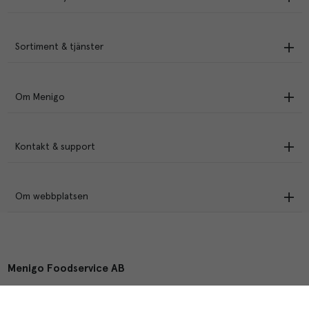
Sortiment & tjänster
Om Menigo
Kontakt & support
Om webbplatsen
Menigo Foodservice AB
Box 1120, 721 28 Västerås