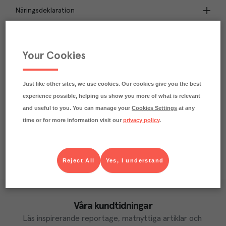
Näringsdeklaration
0.9
kg
Klimatavtryck
CO₂e/kg
Your Cookies
Varje kilo av varan påverkar klimatet motsvarande
utsläppen av 0.9 kg koldioxid.
Läs mer om hur vi beräknar klimatavtryck
Just like other sites, we use cookies. Our cookies give you the best
experience possible, helping us show you more of what is relevant
and useful to you. You can manage your
Cookies Settings
at any
time or for more information visit our
privacy policy
.
Reject All
Yes, I understand
Våra kundtidningar
Läs inspirerande reportage, matnyttiga artiklar och 