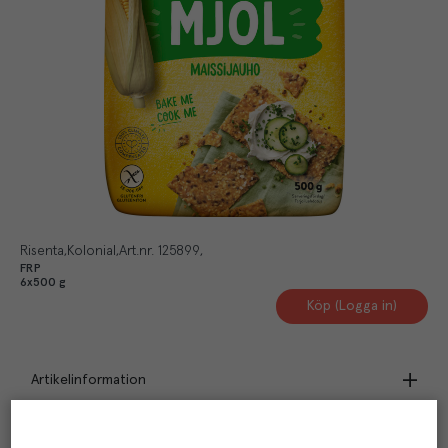
Risenta
Kolonial
Art.nr.
125899
FRP
6x500 g
Köp (Logga in)
Artikelinformation
Märkningar