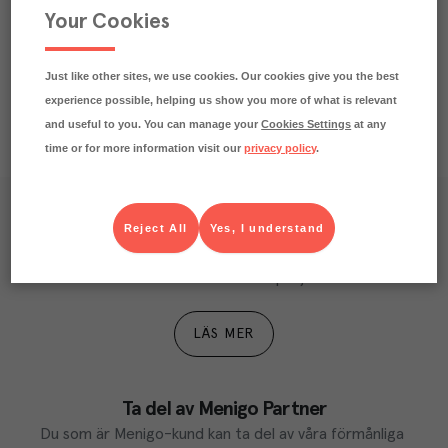
Your Cookies
Näringsdeklaration
Just like other sites, we use cookies. Our cookies give you the best
experience possible, helping us show you more of what is relevant
and useful to you. You can manage your
Cookies Settings
at any
time or for more information visit our
privacy policy
.
Våra kundtidningar
Reject All
Yes, I understand
Läs inspirerande reportage, matnyttiga artiklar och 
ta del av aktuella kampanjer.
LÄS MER
Ta del av Menigo Partner
Du som är Menigo-kund kan ta del av våra förmånliga 