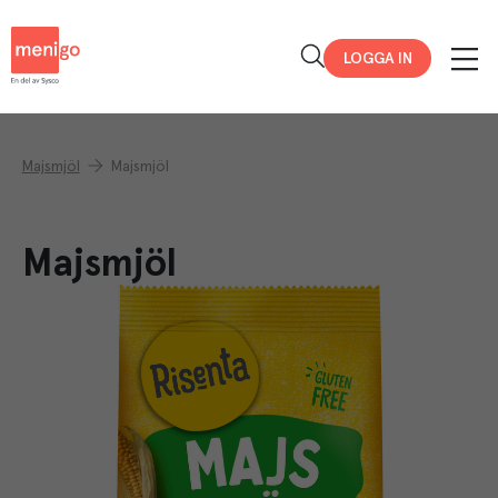
Menigo
LOGGA IN
Majsmjöl
Majsmjöl
Majsmjöl