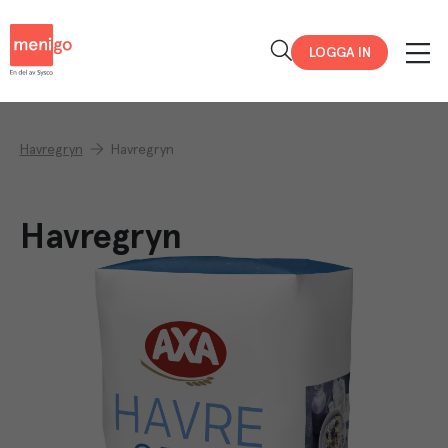
Menigo
LOGGA IN
Havregryn
Havregryn
Havregryn