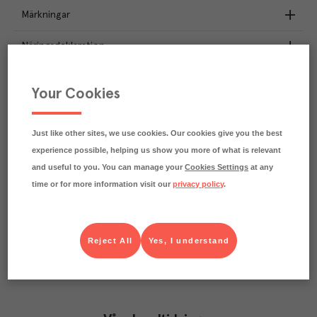
Märkningar
Näringsdeklaration
0.8
kg
Klimatavtryck
Your Cookies
CO₂e/kg
Varje kilo av varan påverkar klimatet motsvarande
utsläppen av 0.8 kg koldioxid.
Just like other sites, we use cookies. Our cookies give you the best
Läs mer om hur vi beräknar klimatavtryck
experience possible, helping us show you more of what is relevant
and useful to you. You can manage your
Cookies Settings
at any
time or for more information visit our
privacy policy
.
Reject All
Yes, I understand