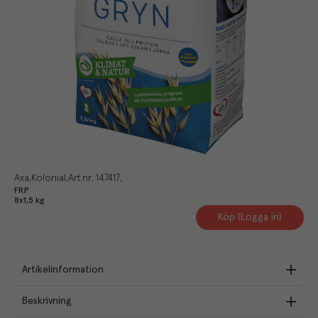
Axa
Kolonial
Art.nr.
147417
FRP
8x1,5 kg
Köp (Logga in)
Artikelinformation
Beskrivning