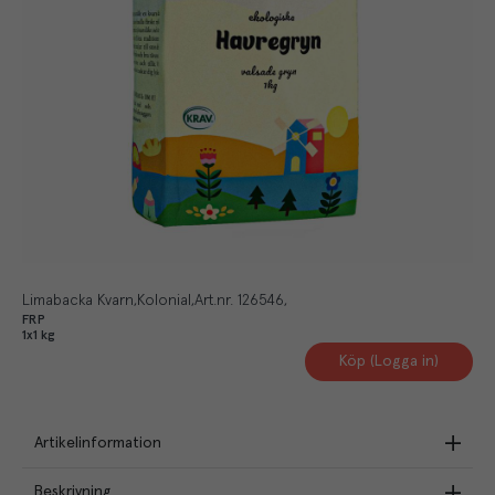
Limabacka Kvarn
Kolonial
Art.nr.
126546
FRP
1x1 kg
Köp (Logga in)
Artikelinformation
Beskrivning