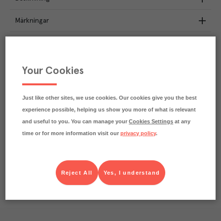
Märkningar
Näringsdeklaration
0.8
kg
Your Cookies
Klimatavtryck
CO₂e/kg
Varje kilo av varan påverkar klimatet motsvarande
utsläppen av 0.8 kg koldioxid.
Just like other sites, we use cookies. Our cookies give you the best
Läs mer om hur vi beräknar klimatavtryck
experience possible, helping us show you more of what is relevant
and useful to you. You can manage your
Cookies Settings
at any
time or for more information visit our
privacy policy
.
Reject All
Yes, I understand