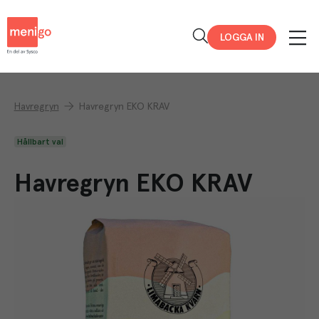
Menigo
LOGGA IN
Havregryn
Havregryn EKO KRAV
Hållbart val
Havregryn EKO KRAV