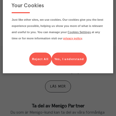
Your Cookies
Näringsdeklaration
Just like other sites, we use cookies. Our cookies give you the best
experience possible, helping us show you more of what is relevant
and useful to you. You can manage your
Cookies Settings
at any
time or for more information visit our
privacy policy
.
Våra kundtidningar
Reject All
Yes, I understand
Läs inspirerande reportage, matnyttiga artiklar och 
ta del av aktuella kampanjer.
LÄS MER
Ta del av Menigo Partner
Du som är Menigo-kund kan ta del av våra förmånliga 