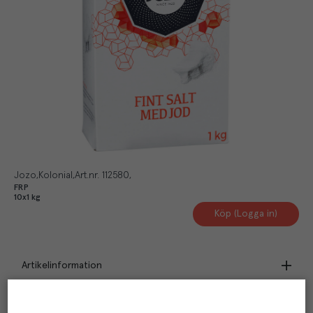
Jozo
Kolonial
Art.nr.
112580
FRP
10x1 kg
Köp (Logga in)
Artikelinformation
Beskrivning