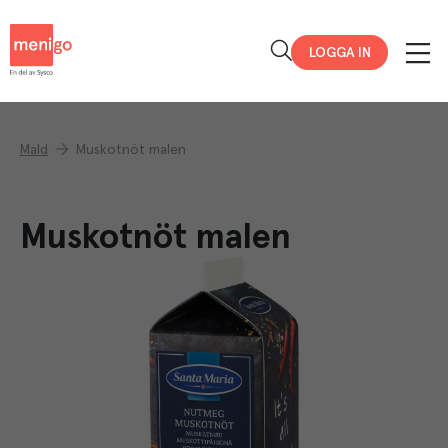
Menigo
LOGGA IN
Mald
Muskotnöt malen
Muskotnöt malen