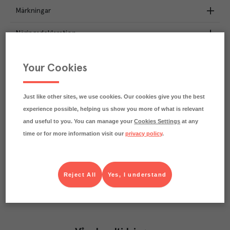
Märkningar
Näringsdeklaration
79.1
kg
Klimatavtryck
Your Cookies
CO₂e/kg
Varje kilo av varan påverkar klimatet motsvarande
utsläppen av 79.1 kg koldioxid.
Just like other sites, we use cookies. Our cookies give you the best
Läs mer om hur vi beräknar klimatavtryck
experience possible, helping us show you more of what is relevant
and useful to you. You can manage your
Cookies Settings
at any
time or for more information visit our
privacy policy
.
Reject All
Yes, I understand