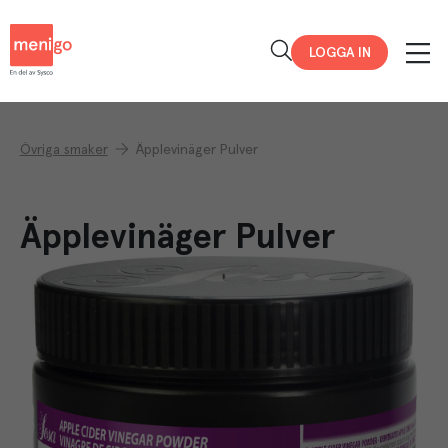
Menigo
LOGGA IN
Övriga smaker
Äpplevinäger Pulver
Äpplevinäger Pulver