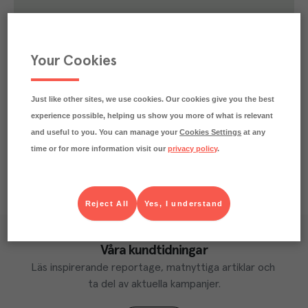
1.2
kg
Klimatavtryck
CO₂e/kg
Varje kilo av varan påverkar klimatet motsvarande
Your Cookies
utsläppen av 1.2 kg koldioxid.
Läs mer om hur vi beräknar klimatavtryck
Just like other sites, we use cookies. Our cookies give you the best
experience possible, helping us show you more of what is relevant
and useful to you. You can manage your
Cookies Settings
at any
time or for more information visit our
privacy policy
.
Reject All
Yes, I understand
Våra kundtidningar
Läs inspirerande reportage, matnyttiga artiklar och 
ta del av aktuella kampanjer.