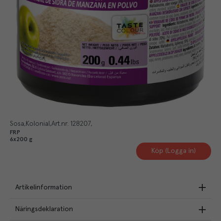
Sosa
Kolonial
Art.nr.
128207
FRP
6x200 g
Köp (Logga in)
Artikelinformation
Näringsdeklaration