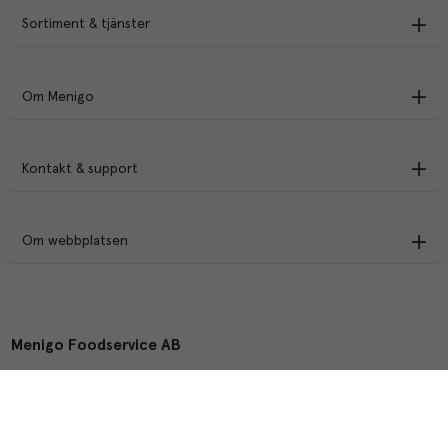
Sortiment & tjänster
Om Menigo
Kontakt & support
Om webbplatsen
Menigo Foodservice AB
Box 1120, 721 28 Västerås
© Menigo 2026
[
esales
]