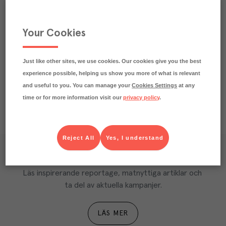
Praktisk info
Your Cookies
Märkningar
Näringsdeklaration
Just like other sites, we use cookies. Our cookies give you the best
experience possible, helping us show you more of what is relevant
and useful to you. You can manage your
Cookies Settings
at any
time or for more information visit our
privacy policy
.
Reject All
Yes, I understand
Våra kundtidningar
Läs inspirerande reportage, matnyttiga artiklar och 
ta del av aktuella kampanjer.
LÄS MER