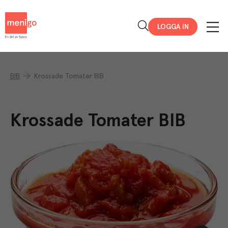
Menigo
LOGGA IN
BIB
Krossade Tomater BIB
Krossade Tomater BIB