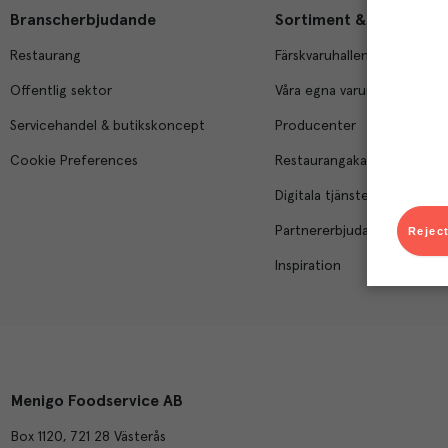
Branscherbjudande
Sortiment & tjänster
Restaurang
Färskvaruhallen
Offentlig sektor
Våra egna varumärken
Servicehandel & butikskoncept
Producenter
Cookie Preferences
Restaurangakademien
Digitala tjänster
Partnererbjudanden
Reject
Inspiration
Menigo Foodservice AB
Box 1120, 721 28 Västerås