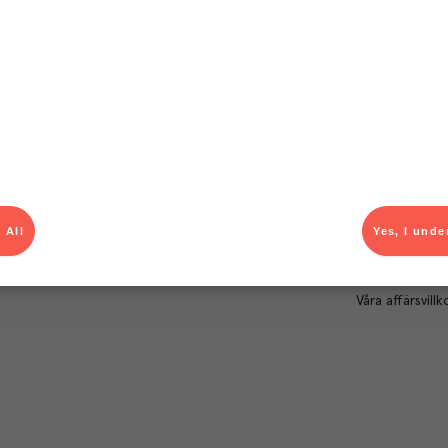
Om Menigo
Kontakt & s
Företagsfakta
Bli kund
Företagsledning
Kundservice
Hållbarhet
Säljavdelning
Branschsamarbeten
Kontor & lager
Press & media
För dig som le
Karriär
Produktlarm
 All
Yes, I unde
Autogiroanmä
Våra affärsvillk