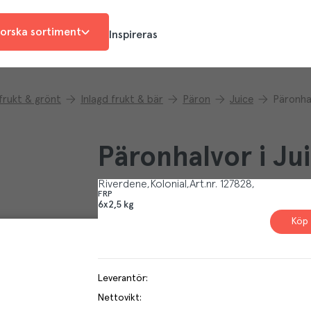
orska sortiment
Inspireras
 frukt & grönt
Inlagd frukt & bär
Päron
Juice
Päronhal
Päronhalvor i Ju
Riverdene
Kolonial
Art.nr.
127828
FRP
6x2,5 kg
Köp 
Leverantör
:
Nettovikt
: