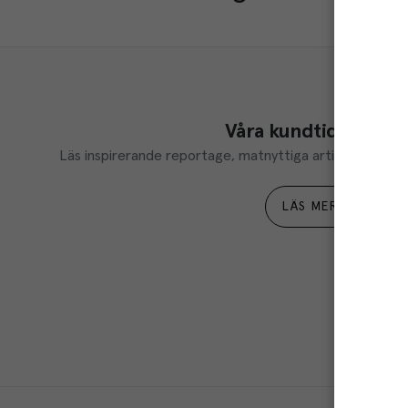
Våra kundtidningar
Läs inspirerande reportage, matnyttiga artiklar och ta d
LÄS MER