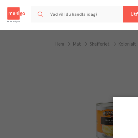
Menigo
Utf
Hem
Mat
Skafferiet
Kolonialt