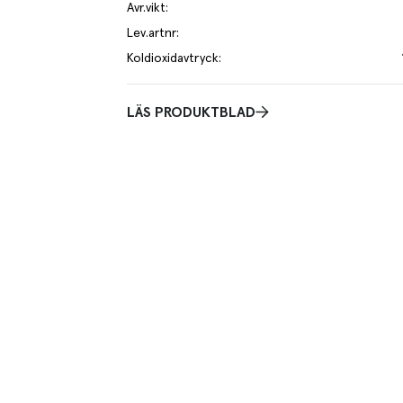
Avr.vikt
:
Lev.artnr
:
Koldioxidavtryck
:
LÄS PRODUKTBLAD
e kilo av varan påverkar klimatet motsvarande utsläppen av 1.7 kg k
mer om hur vi beräknar klimatavtryck