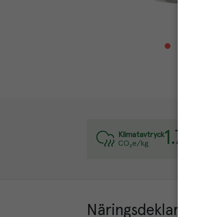
1.7
kg
Varj
Klimatavtryck
CO₂e/kg
Läs 
Näringsdeklaration