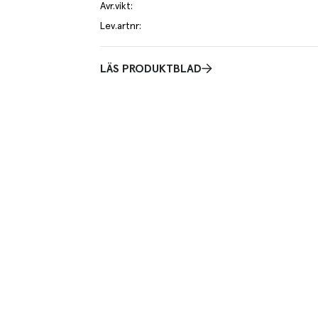
Avr.vikt
:
Lev.artnr
:
LÄS PRODUKTBLAD
T
el av aktuella kampanjer.
Du som är Menigo-kun