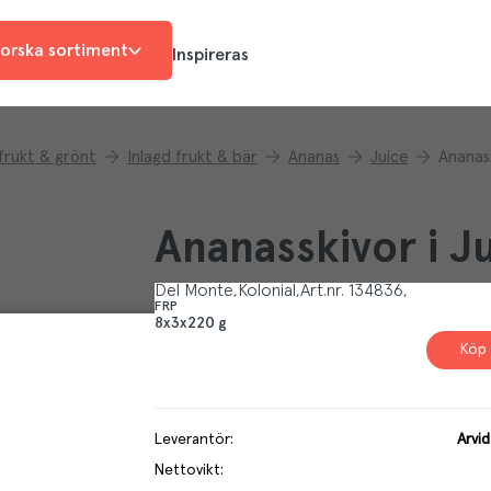
orska sortiment
Inspireras
 frukt & grönt
Inlagd frukt & bär
Ananas
Juice
Ananass
Ananasskivor i J
Del Monte
Kolonial
Art.nr.
134836
FRP
8x3x220 g
Köp 
Leverantör
:
Arvi
Nettovikt
: