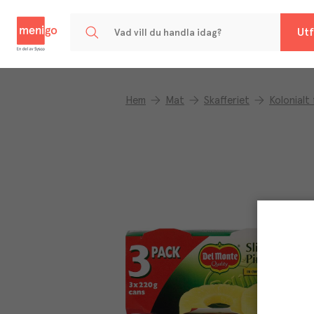
Menigo
Utf
Hem
Mat
Skafferiet
Kolonialt