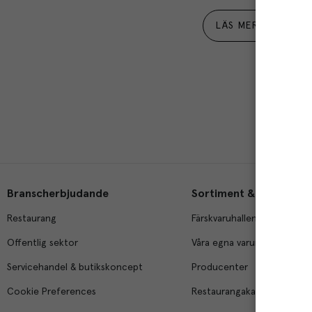
LÄS MER
Branscherbjudande
Sortiment & tjänster
Restaurang
Färskvaruhallen
Offentlig sektor
Våra egna varumärken
Servicehandel & butikskoncept
Producenter
Cookie Preferences
Restaurangakademien