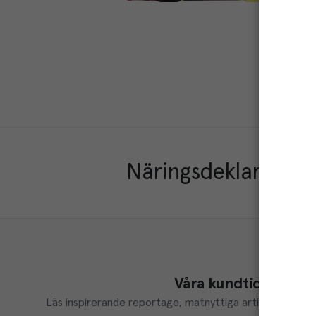
Näringsdeklaration
Våra kundtidningar
Läs inspirerande reportage, matnyttiga artiklar och ta d