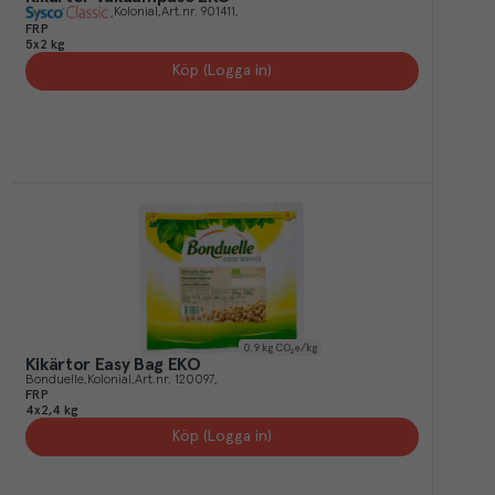
Kolonial
Art.nr.
901411
FRP
5x2 kg
Köp (Logga in)
0.9
kg CO₂e/kg
Kikärtor Easy Bag EKO
Bonduelle
Kolonial
Art.nr.
120097
FRP
4x2,4 kg
Köp (Logga in)