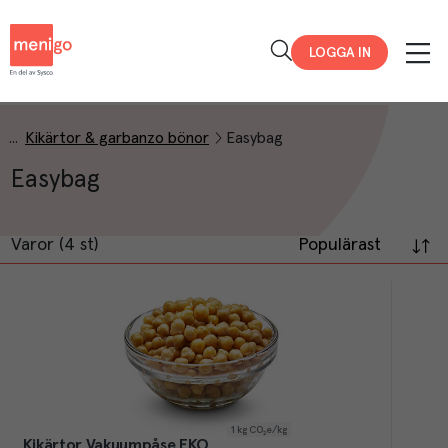
Menigo
LOGGA IN
Kikärtor & garbanzo bönor
Easybag
Easybag
Varor (4 st)
Populärast
1
kg CO₂e/kg
Kikärtor Vakuumpåse EKO