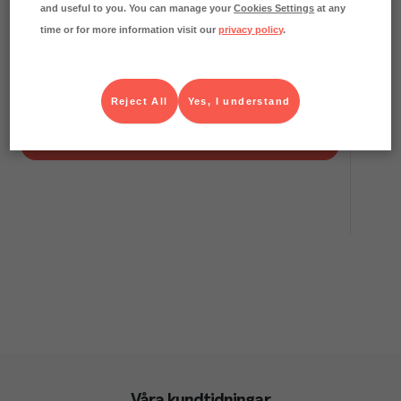
and useful to you. You can manage your
Cookies Settings
at any
time or for more information visit our
privacy policy
.
0.9
kg CO₂e/kg
Kikärtor Easy Bag
Bonduelle
Kolonial
Art.nr.
728209
Reject All
Yes, I understand
FRP
4x2,4 kg
Köp (Logga in)
Våra kundtidningar