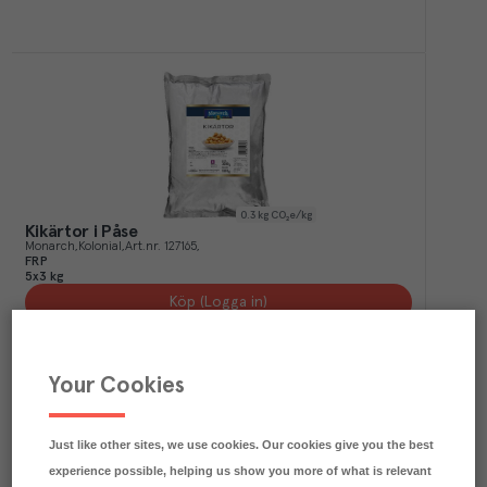
0.3
kg CO₂e/kg
Kikärtor i Påse
Monarch
Kolonial
Art.nr.
127165
FRP
5x3 kg
Köp (Logga in)
Your Cookies
Just like other sites, we use cookies. Our cookies give you the best
experience possible, helping us show you more of what is relevant