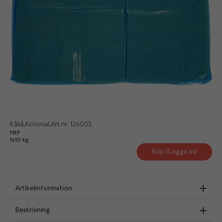
Kåkå
Kolonial
Art.nr.
126053
FRP
1x10 kg
Köp (Logga in)
Artikelinformation
Beskrivning