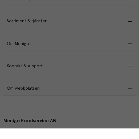
Sortiment & tjänster
Om Menigo
Kontakt & support
Om webbplatsen
Menigo Foodservice AB
Box 1120, 721 28 Västerås