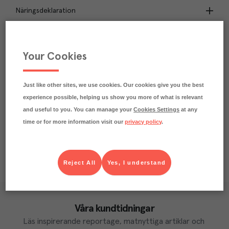
Näringsdeklaration
3.1
kg
Klimatavtryck
CO₂e/kg
Your Cookies
Varje kilo av varan påverkar klimatet motsvarande
utsläppen av 3.1 kg koldioxid.
Läs mer om hur vi beräknar klimatavtryck
Just like other sites, we use cookies. Our cookies give you the best
experience possible, helping us show you more of what is relevant
and useful to you. You can manage your
Cookies Settings
at any
time or for more information visit our
privacy policy
.
Reject All
Yes, I understand
Våra kundtidningar
Läs inspirerande reportage, matnyttiga artiklar och 