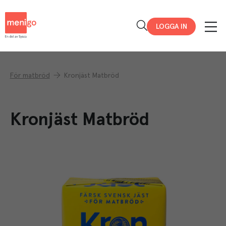
Menigo
LOGGA IN
För matbröd
Kronjäst Matbröd
Kronjäst Matbröd