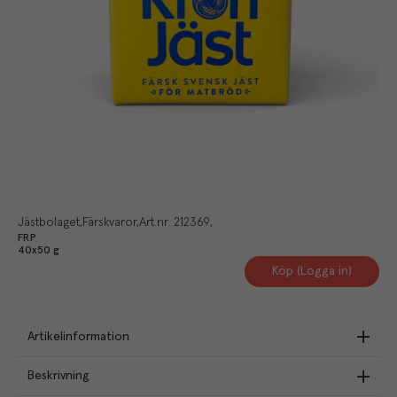
Jästbolaget
Färskvaror
Art.nr.
212369
FRP
40x50 g
Köp (Logga in)
Artikelinformation
Beskrivning