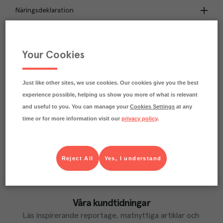
Näringsdeklaration
1
kg
Klimatavtryck
CO₂e/kg
Your Cookies
Varje kilo av varan påverkar klimatet motsvarande
utsläppen av 1 kg koldioxid.
Läs mer om hur vi beräknar klimatavtryck
Just like other sites, we use cookies. Our cookies give you the best
experience possible, helping us show you more of what is relevant
and useful to you. You can manage your
Cookies Settings
at any
time or for more information visit our
privacy policy
.
Reject All
Yes, I understand
Våra kundtidningar
Läs inspirerande reportage, matnyttiga artiklar och 