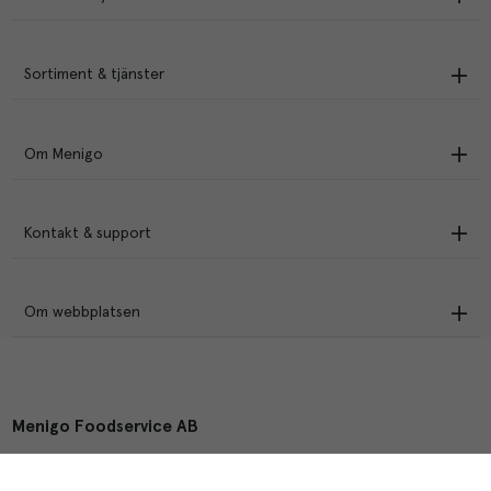
Sortiment & tjänster
Om Menigo
Kontakt & support
Om webbplatsen
Menigo Foodservice AB
Box 1120, 721 28 Västerås