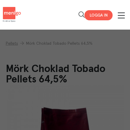
Menigo
LOGGA IN
Pellets
Mörk Choklad Tobado Pellets 64,5%
Mörk Choklad Tobado
Pellets 64,5%