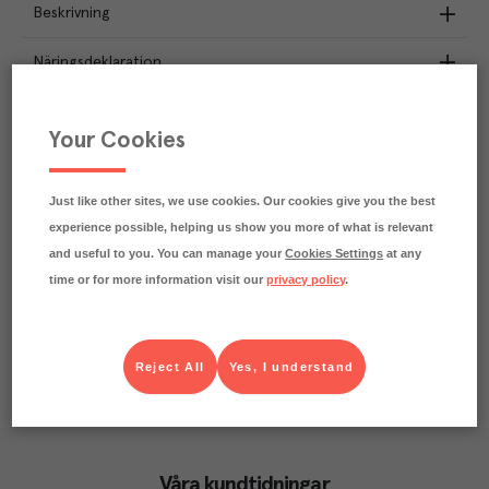
Beskrivning
Näringsdeklaration
7.2
kg
Klimatavtryck
Your Cookies
CO₂e/kg
Varje kilo av varan påverkar klimatet motsvarande
utsläppen av 7.2 kg koldioxid.
Just like other sites, we use cookies. Our cookies give you the best
Läs mer om hur vi beräknar klimatavtryck
experience possible, helping us show you more of what is relevant
and useful to you. You can manage your
Cookies Settings
at any
time or for more information visit our
privacy policy
.
Reject All
Yes, I understand
Våra kundtidningar