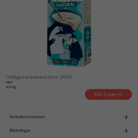
Oddlygood
Färskvaror
Art.nr.
217283
FRP
6x1 kg
Köp (Logga in)
Artikelinformation
Märkningar