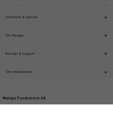
Sortiment & tjänster
Om Menigo
Kontakt & support
Om webbplatsen
Menigo Foodservice AB
Box 1120, 721 28 Västerås