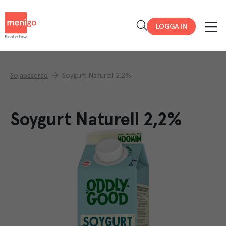
Menigo
LOGGA IN
Sojabaserad
Soygurt Naturell 2,2%
Soygurt Naturell 2,2%