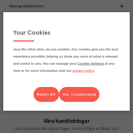
Näringsdeklaration
2.3
kg
Klimatavtryck
CO₂e/kg
Your Cookies
Varje kilo av varan påverkar klimatet motsvarande
utsläppen av 2.3 kg koldioxid.
Läs mer om hur vi beräknar klimatavtryck
Just like other sites, we use cookies. Our cookies give you the best
experience possible, helping us show you more of what is relevant
and useful to you. You can manage your
Cookies Settings
at any
time or for more information visit our
privacy policy
.
Reject All
Yes, I understand
Våra kundtidningar
Läs inspirerande reportage, matnyttiga artiklar och 