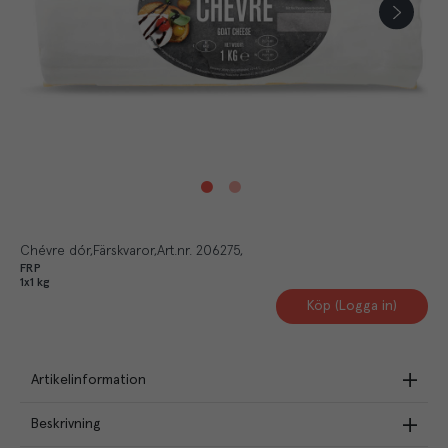
Chévre dór
Färskvaror
Art.nr.
206275
FRP
1x1 kg
Köp (Logga in)
Artikelinformation
Beskrivning