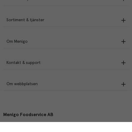
Sortiment & tjänster
Om Menigo
Kontakt & support
Om webbplatsen
Menigo Foodservice AB
Box 1120, 721 28 Västerås