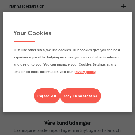
Näringsdeklaration
20.2
kg
Klimatavtryck
CO₂e/kg
Your Cookies
Varje kilo av varan påverkar klimatet motsvarande
utsläppen av 20.2 kg koldioxid.
Läs mer om hur vi beräknar klimatavtryck
Just like other sites, we use cookies. Our cookies give you the best
experience possible, helping us show you more of what is relevant
and useful to you. You can manage your
Cookies Settings
at any
time or for more information visit our
privacy policy
.
Reject All
Yes, I understand
Våra kundtidningar
Läs inspirerande reportage, matnyttiga artiklar och 