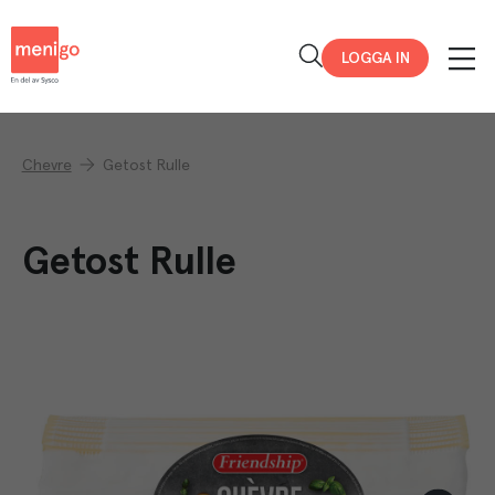
Menigo
LOGGA IN
Chevre
Getost Rulle
Getost Rulle