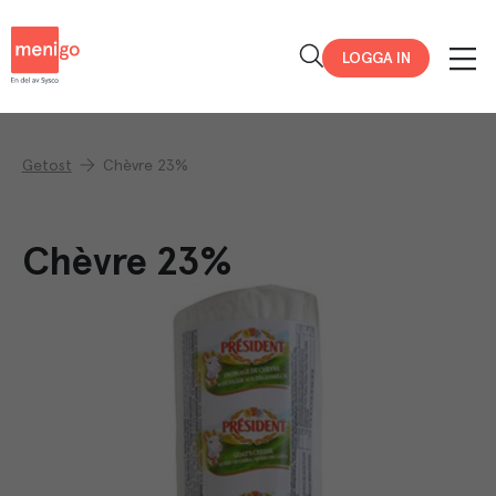
Menigo
LOGGA IN
Getost
Chèvre 23%
Chèvre 23%