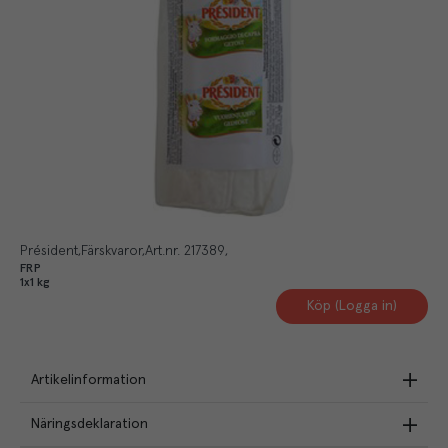
Président
Färskvaror
Art.nr.
217389
FRP
1x1 kg
Köp (Logga in)
Artikelinformation
Näringsdeklaration