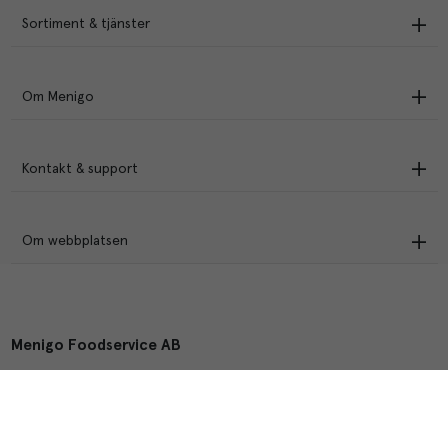
Sortiment & tjänster
Om Menigo
Kontakt & support
Om webbplatsen
Menigo Foodservice AB
Box 1120, 721 28 Västerås
© Menigo 2026
[
esales
]