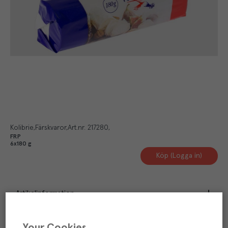
Kolibrie
Färskvaror
Art.nr.
217280
FRP
6x180 g
Köp (Logga in)
Artikelinformation
Näringsdeklaration
Your Cookies