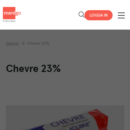
Menigo
LOGGA IN
Getost
Chevre 23%
Chevre 23%