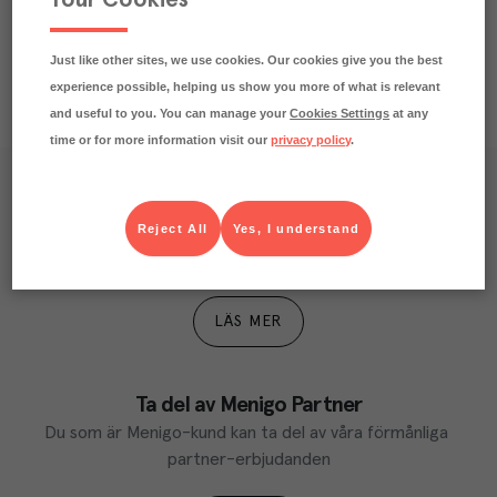
Just like other sites, we use cookies. Our cookies give you the best
experience possible, helping us show you more of what is relevant
and useful to you. You can manage your
Cookies Settings
at any
time or for more information visit our
privacy policy
.
Våra kundtidningar
Reject All
Yes, I understand
Läs inspirerande reportage, matnyttiga artiklar och 
ta del av aktuella kampanjer.
LÄS MER
Ta del av Menigo Partner
Du som är Menigo-kund kan ta del av våra förmånliga 
partner-erbjudanden