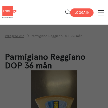
Menigo
LOGGA IN
Vällagrad ost
Parmigiano Reggiano DOP 36 mån
Parmigiano Reggiano
DOP 36 mån