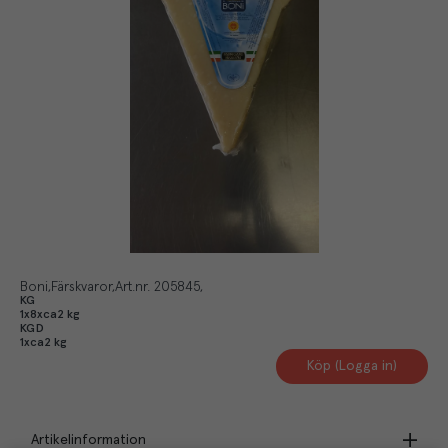
Boni
Färskvaror
Art.nr.
205845
KG
1x8xca2 kg
KGD
1xca2 kg
Köp (Logga in)
Artikelinformation