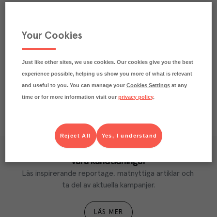
Praktisk info
Your Cookies
Märkningar
Näringsdeklaration
Just like other sites, we use cookies. Our cookies give you the best
experience possible, helping us show you more of what is relevant
and useful to you. You can manage your
Cookies Settings
at any
time or for more information visit our
privacy policy
.
Reject All
Yes, I understand
Våra kundtidningar
Läs inspirerande reportage, matnyttiga artiklar och 
ta del av aktuella kampanjer.
LÄS MER