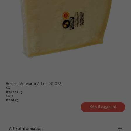
Brakes
Färskvaror
Art.nr.
901073
KG
1x5xca1 kg
KGD
1xca1 kg
Köp (Logga in)
Artikelinformation