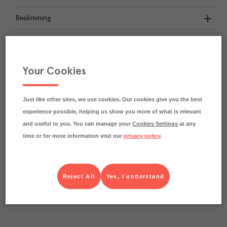
Beskrivning
Näringsdeklaration
17.9
kg
Klimatavtryck
Your Cookies
CO₂e/kg
Varje kilo av varan påverkar klimatet motsvarande
utsläppen av 17.9 kg koldioxid.
Just like other sites, we use cookies. Our cookies give you the best
Läs mer om hur vi beräknar klimatavtryck
experience possible, helping us show you more of what is relevant
and useful to you. You can manage your
Cookies Settings
at any
time or for more information visit our
privacy policy
.
Reject All
Yes, I understand