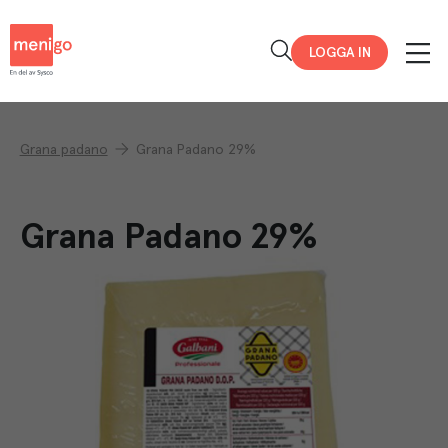
Menigo
LOGGA IN
Grana padano
Grana Padano 29%
Grana Padano 29%