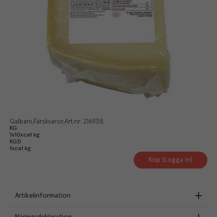
Galbani
Färskvaror
Art.nr.
216938
KG
1x10xca1 kg
KGD
1xca1 kg
Köp (Logga in)
Artikelinformation