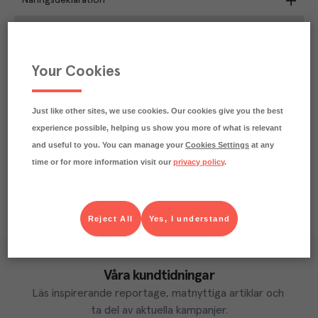
Näringsdeklaration
17.9
kg
Klimatavtryck
CO₂e/kg
Varje kilo av varan påverkar klimatet motsvarande
Your Cookies
utsläppen av 17.9 kg koldioxid.
Läs mer om hur vi beräknar klimatavtryck
Just like other sites, we use cookies. Our cookies give you the best
experience possible, helping us show you more of what is relevant
and useful to you. You can manage your
Cookies Settings
at any
time or for more information visit our
privacy policy
.
Reject All
Yes, I understand
Våra kundtidningar
Läs inspirerande reportage, matnyttiga artiklar och 
ta del av aktuella kampanjer.