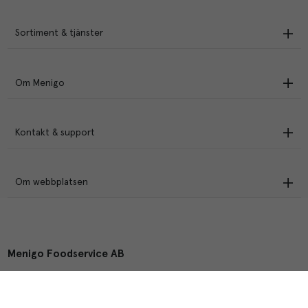
Sortiment & tjänster
Om Menigo
Kontakt & support
Om webbplatsen
Menigo Foodservice AB
Box 1120, 721 28 Västerås