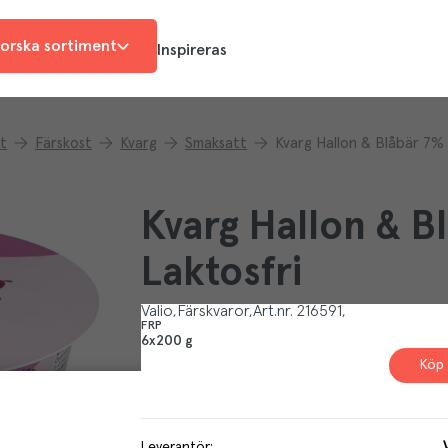
orska sortiment
Inspireras
t
Färskost
Kvarg
Smaksatt
Kvarg Hallon & Blåbär 7% 
Kvarg Hallon & B
Laktosfri
Valio
Färskvaror
Art.nr.
216591
FRP
6x200 g
Köp 
Leverantör
: