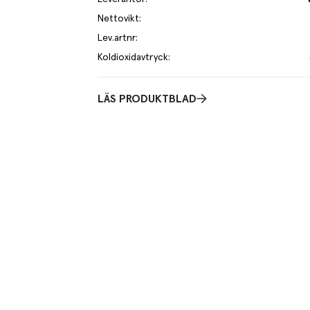
Nettovikt
:
Lev.artnr
:
Koldioxidavtryck
:
LÄS PRODUKTBLAD
v hallon & blåbär. God som den är tillsammans med
å utmärkt att baka med då den tål ugnsvärme och
verk. Kvargen tillför en fyllig och saftig smak till