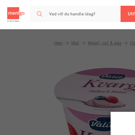
Menigo
Utf
Hem
Mat
Mejeri, ost & ägg
Os