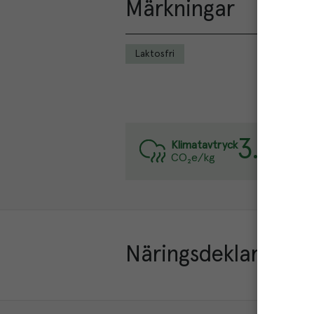
Märkningar
Laktosfri
3.1
kg
Varj
Klimatavtryck
CO₂e/kg
Läs 
Näringsdeklaration