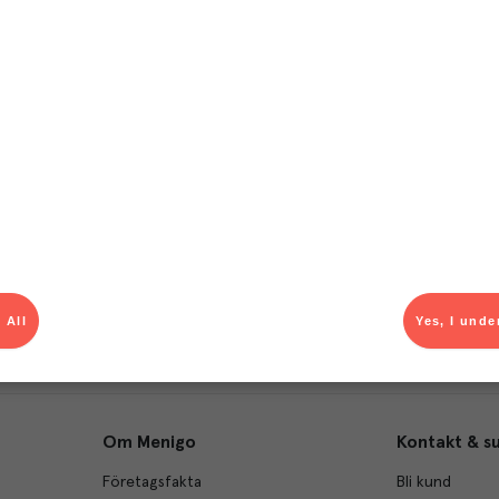
T
el av aktuella kampanjer.
Du som är Menigo-kun
 All
Yes, I unde
Om Menigo
Kontakt & s
Företagsfakta
Bli kund