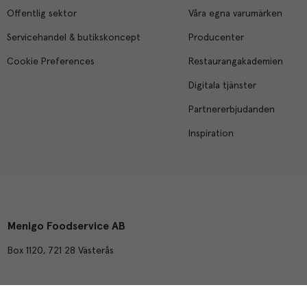
Offentlig sektor
Våra egna varumärken
Servicehandel & butikskoncept
Producenter
Cookie Preferences
Restaurangakademien
Digitala tjänster
Partnererbjudanden
Inspiration
Menigo Foodservice AB
Box 1120, 721 28 Västerås