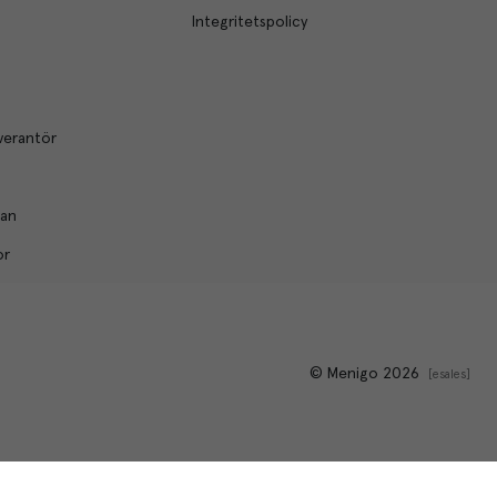
Integritetspolicy
verantör
lan
or
© Menigo 2026
[
esales
]