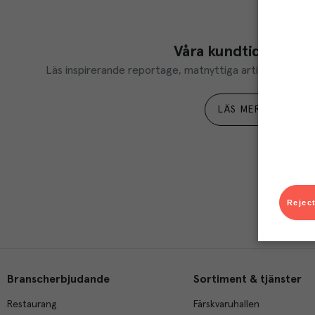
Våra kundtidningar
Läs inspirerande reportage, matnyttiga artiklar och ta d
LÄS MER
Reject
Branscherbjudande
Sortiment & tjänster
Restaurang
Färskvaruhallen