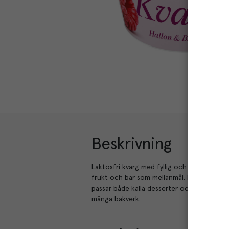
Beskrivning
Laktosfri kvarg med fyllig och rund smak a
frukt och bär som mellanmål. Passar ocks
passar både kalla desserter och gräddade bak
många bakverk.