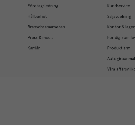
Företagsledning
Kundservice
Hållbarhet
Säljavdelning
Branschsamarbeten
Kontor & lager
Press & media
För dig som le
Karriär
Produktlarm
Autogiroanmä
Våra affärsvillk