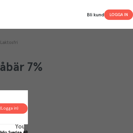
Bli kund
LOGGA IN
Laktosfri
låbär 7%
(Logga in)
Your
Valio Sverige AB