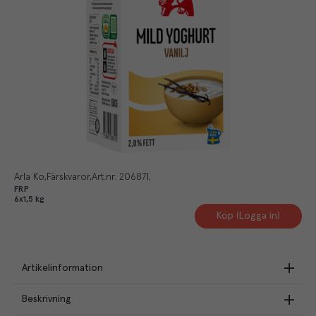
Arla Ko
Färskvaror
Art.nr.
206871
FRP
6x1,5 kg
Köp (Logga in)
Artikelinformation
Beskrivning