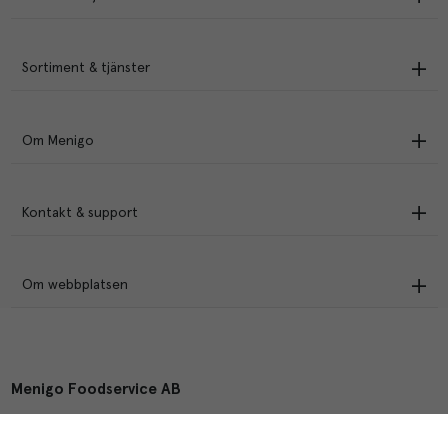
Sortiment & tjänster
Om Menigo
Kontakt & support
Om webbplatsen
Menigo Foodservice AB
Box 1120, 721 28 Västerås