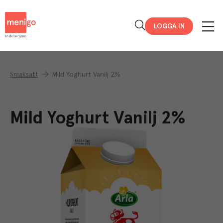
Menigo
LOGGA IN
Smaksatt
Mild Yoghurt Vanilj 2%
Mild Yoghurt Vanilj 2%