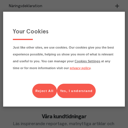
Näringsdeklaration
1.2
kg
Klimatavtryck
CO₂e/kg
Your Cookies
Varje kilo av varan påverkar klimatet motsvarande
utsläppen av 1.2 kg koldioxid.
Läs mer om hur vi beräknar klimatavtryck
Just like other sites, we use cookies. Our cookies give you the best
experience possible, helping us show you more of what is relevant
and useful to you. You can manage your
Cookies Settings
at any
time or for more information visit our
privacy policy
.
Reject All
Yes, I understand
Våra kundtidningar
Läs inspirerande reportage, matnyttiga artiklar och 