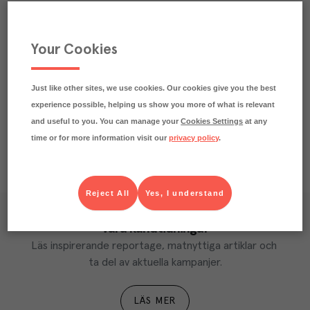
Beskrivning
Your Cookies
Märkningar
Näringsdeklaration
Just like other sites, we use cookies. Our cookies give you the best
experience possible, helping us show you more of what is relevant
and useful to you. You can manage your
Cookies Settings
at any
time or for more information visit our
privacy policy
.
Reject All
Yes, I understand
Våra kundtidningar
Läs inspirerande reportage, matnyttiga artiklar och 
ta del av aktuella kampanjer.
LÄS MER