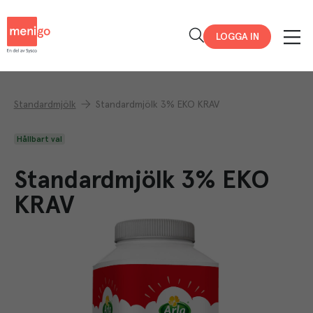
Menigo
LOGGA IN
Standardmjölk
Standardmjölk 3% EKO KRAV
Hållbart val
Standardmjölk 3% EKO
KRAV