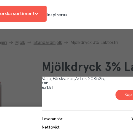
orska sortiment
Inspireras
jeri
Mjölk
Standardmjölk
Mjölkdryck 3% Laktosfri
Mjölkdryck 3% La
Valio
Färskvaror
Art.nr.
208525
FRP
6x1,5 l
Köp 
Leverantör
:
Nettovikt
: