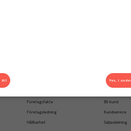
el av aktuella kampanjer.
Du som är Menigo-kun
 All
Yes, I unde
Om Menigo
Kontakt & s
Företagsfakta
Bli kund
Företagsledning
Kundservice
Hållbarhet
Säljavdelning