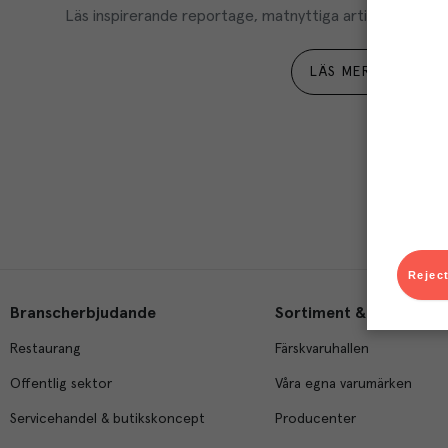
Läs inspirerande reportage, matnyttiga artiklar och ta d
LÄS MER
Reject
Branscherbjudande
Sortiment & tjänster
Restaurang
Färskvaruhallen
Offentlig sektor
Våra egna varumärken
Servicehandel & butikskoncept
Producenter