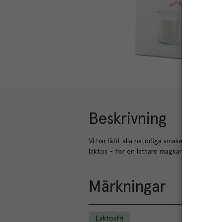
Beskrivning
Vi har låtit alla naturliga smaker, vitaminer
laktos - för en lättare magkänsla. Berikad
Märkningar
Laktosfri