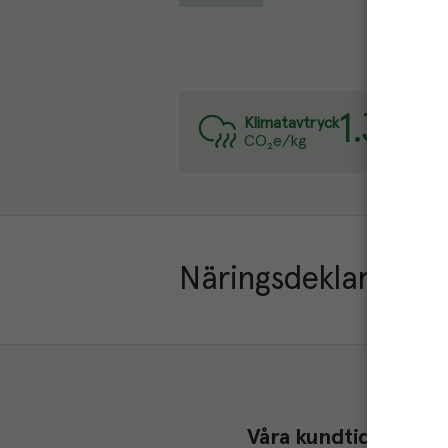
1.3
kg
Varj
Klimatavtryck
CO₂e/kg
Läs 
Näringsdeklaration
Våra kundtidningar