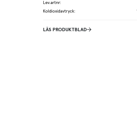
Lev.artnr
:
Koldioxidavtryck
:
LÄS PRODUKTBLAD
 och mineraler vara kvar och endast tagit bort all
 med D-vitamin.