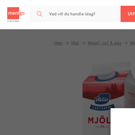
Menigo
Utf
Hem
Mat
Mejeri, ost & ägg
Me