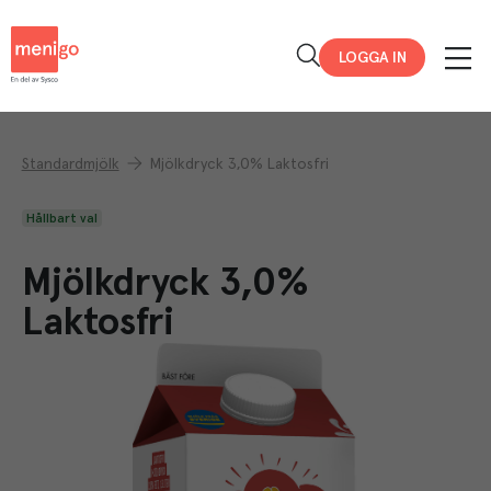
Menigo
LOGGA IN
Standardmjölk
Mjölkdryck 3,0% Laktosfri
Hållbart val
Mjölkdryck 3,0%
Laktosfri