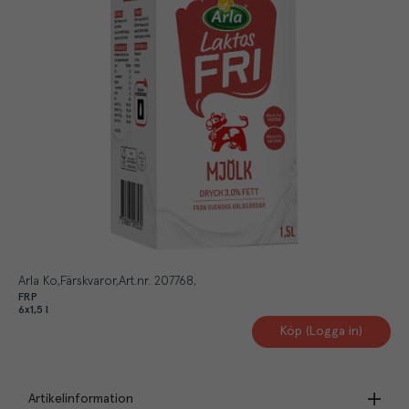
Arla Ko
Färskvaror
Art.nr.
207768
FRP
6x1,5 l
Köp (Logga in)
Artikelinformation