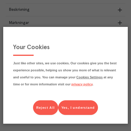
Beskrivning
Märkningar
Näringsdeklaration
Your Cookies
1.2
kg
Klimatavtryck
CO₂e/kg
Varje kilo av varan påverkar klimatet motsvarande
Just like other sites, we use cookies. Our cookies give you the best
utsläppen av 1.2 kg koldioxid.
experience possible, helping us show you more of what is relevant
Läs mer om hur vi beräknar klimatavtryck
and useful to you. You can manage your
Cookies Settings
at any
time or for more information visit our
privacy policy
.
Reject All
Yes, I understand