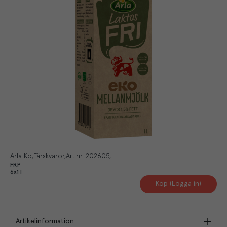
Arla Ko
Färskvaror
Art.nr.
202605
FRP
6x1 l
Köp (Logga in)
Artikelinformation