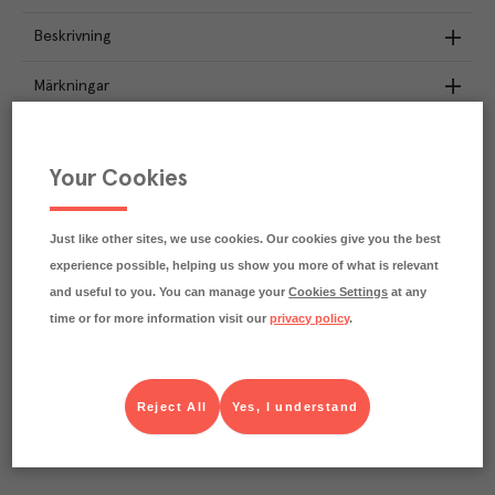
Beskrivning
Märkningar
Näringsdeklaration
Your Cookies
1.1
kg
Klimatavtryck
CO₂e/kg
Varje kilo av varan påverkar klimatet motsvarande
Just like other sites, we use cookies. Our cookies give you the best
utsläppen av 1.1 kg koldioxid.
experience possible, helping us show you more of what is relevant
Läs mer om hur vi beräknar klimatavtryck
and useful to you. You can manage your
Cookies Settings
at any
time or for more information visit our
privacy policy
.
Reject All
Yes, I understand