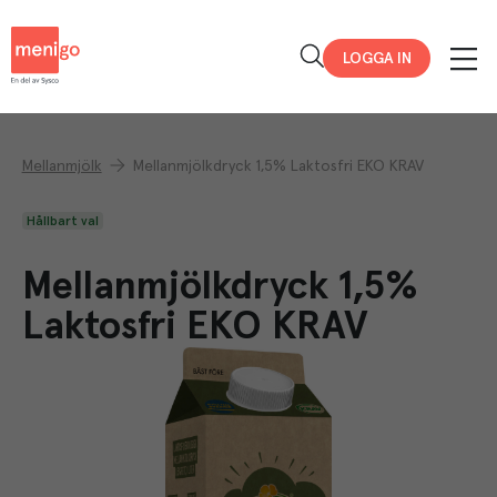
Menigo
LOGGA IN
Mellanmjölk
Mellanmjölkdryck 1,5% Laktosfri EKO KRAV
Hållbart val
Mellanmjölkdryck 1,5%
Laktosfri EKO KRAV