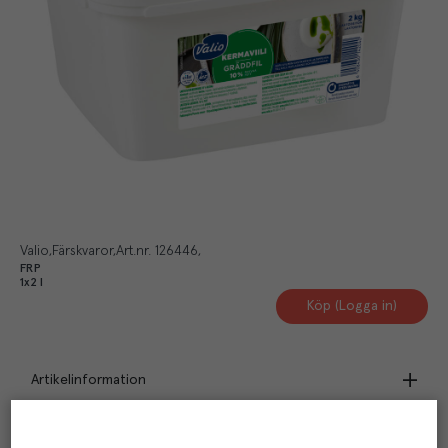
Valio
Färskvaror
Art.nr.
126446
FRP
1x2 l
Köp (Logga in)
Artikelinformation
Beskrivning