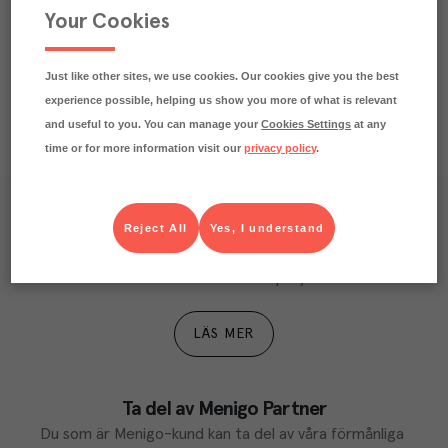
Your Cookies
Näringsdeklaration
Just like other sites, we use cookies. Our cookies give you the best
experience possible, helping us show you more of what is relevant
and useful to you. You can manage your
Cookies Settings
at any
time or for more information visit our
privacy policy
.
Våra kundtidningar
Reject All
Yes, I understand
Läs inspirerande reportage, matnyttiga artiklar och 
ta del av aktuella kampanjer.
LÄS MER
Ta del av Menigo Partner
Du som är Menigo-kund kan ta del av våra förmånliga 