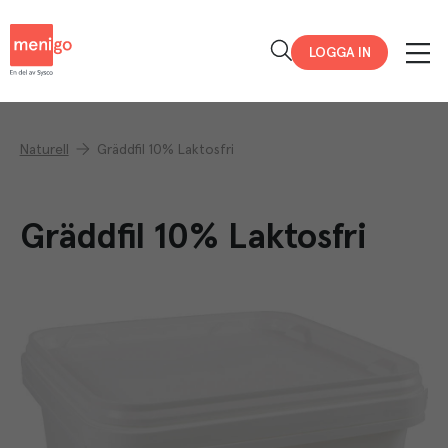
Menigo
LOGGA IN
Naturell
Gräddfil 10% Laktosfri
Gräddfil 10% Laktosfri